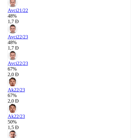
Avci
21/22
48%
1,7 Đ
Avci
22/23
48%
1,7 Đ
Avci
22/23
67%
2,0 Đ
Ak
22/23
67%
2,0 Đ
Ak
22/23
50%
1,5 Đ