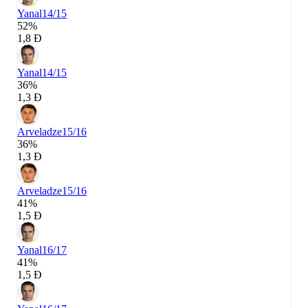
Yanal
14/15
52%
1,8 Đ
Yanal
14/15
36%
1,3 Đ
Arveladze
15/16
36%
1,3 Đ
Arveladze
15/16
41%
1,5 Đ
Yanal
16/17
41%
1,5 Đ