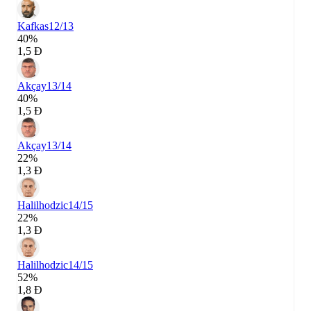
Kafkas
12/13
40%
1,5 Đ
Akçay
13/14
40%
1,5 Đ
Akçay
13/14
22%
1,3 Đ
Halilhodzic
14/15
22%
1,3 Đ
Halilhodzic
14/15
52%
1,8 Đ