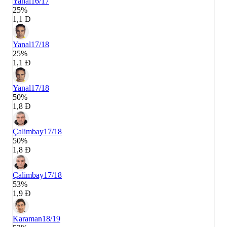
Yanal
16/17
25%
1,1 Đ
Yanal
17/18
25%
1,1 Đ
Yanal
17/18
50%
1,8 Đ
Çalimbay
17/18
50%
1,8 Đ
Çalimbay
17/18
53%
1,9 Đ
Karaman
18/19