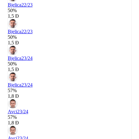
Bjelica
22/23
50%
1,5 Đ
Bjelica
22/23
50%
1,5 Đ
Bjelica
23/24
50%
1,5 Đ
Bjelica
23/24
57%
1,8 Đ
Avci
23/24
57%
1,8 Đ
Avci
23/24