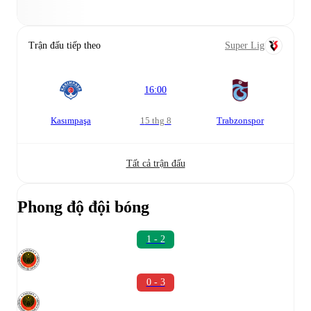
Trận đấu tiếp theo
Super Lig
16:00
Kasımpaşa
15 thg 8
Trabzonspor
Tất cả trận đấu
Phong độ đội bóng
1 - 2
0 - 3