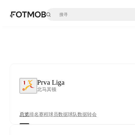
跳转到主要内容
Prva Liga
北马其顿
总览
排名
赛程
球员数据
球队数据
转会