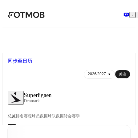
跳转到主要内容
同步至日历
关注
Superligaen
Denmark
总览
排名
赛程
球员数据
球队数据
转会
赛季