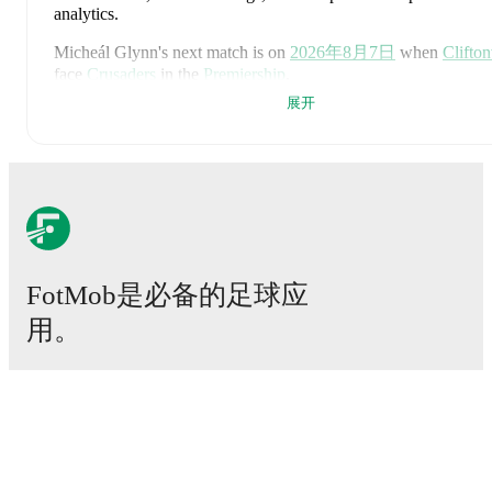
analytics.
Micheál Glynn
's next match is on
2026年8月7日
when
Clifton
face
Crusaders
in the
Premiership
.
展开
Micheál Glynn
currently plays for
Cliftonville
.
Micheál Glynn
's career has also included time at
Cliftonville
,
L
Glenavon
,
Derry City
,
Dungannon Swifts
,
and
Ballinamallard 
On the international stage,
Micheál Glynn
has represented
Nort
Ireland U21
and
Northern Ireland U17
.
Micheál Glynn
is from
Northern Ireland
, and the
national team
Pierce Charles
,
Patrick Kelly
,
Ruairi McConville
,
Tom Atches
FotMob是必备的足球应
Hume
,
Jamie McDonnell
,
Ethan Galbraith
,
Callum Marshall
,
K
Morrison
,
Jamie Donley
,
Paul Smyth
,
Luke Southwood
,
Ceada
用。
O'Neill
,
Isaac Price
,
Justin Devenny
,
Alistair McCann
,
Braiden
Graham
,
Jamie Reid
,
Shea Charles
,
Brodie Spencer
,
Josh Mage
Ciaron Brown
,
and
Josh Clarke
.
Explore each player's page on
FotMob for comprehensive statistics, match history, and interna
比赛
career data.
新闻
Throughout their career,
Micheál Glynn
has won
5
titles
:
Chari
转会中心
Shield (2024/2025)
,
Premiership
(
2023/2024, 2022/2023
)
,
and