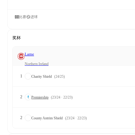
比赛
进球
奖杯
Larne
Northern Ireland
1
Charity Shield
(24/25)
2
Premiership
(23/24 · 22/23)
2
County Antrim Shield
(23/24 · 22/23)