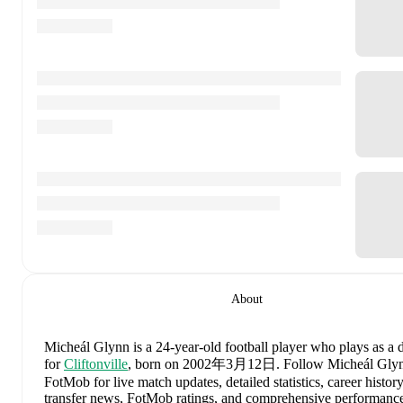
About
Micheál Glynn
is a 24-year-old football player who plays as a 
for
Cliftonville
, born on 2002年3月12日
.
Follow Micheál Gly
FotMob for live match updates, detailed statistics, career history
transfer news, FotMob ratings, and comprehensive performanc