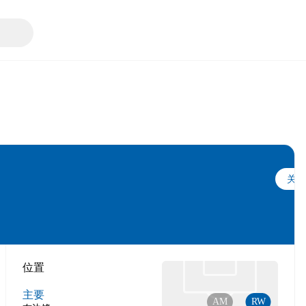
关注
位置
主要
AM
RW