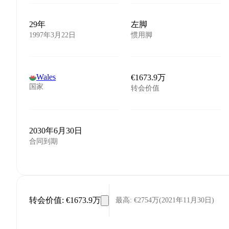
29年
左脚
1997年3月22日
惯用脚
Wales
€1673.9万
国家
转会价值
2030年6月30日
合同到期
转会价值
:
€1673.9万
最高
:
€2754万
(
2021年11月30日
)