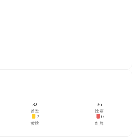
32
36
首发
比赛
7
0
黄牌
红牌