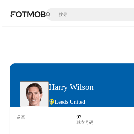
跳转到主要内容
Harry Wilson
Leeds United
97
身高
球衣号码