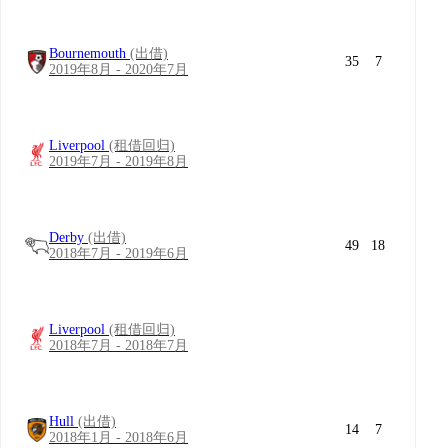
Bournemouth
(出借)
35
7
2019年8月 - 2020年7月
Liverpool
(租借回归)
2019年7月 - 2019年8月
Derby
(出借)
49
18
2018年7月 - 2019年6月
Liverpool
(租借回归)
2018年7月 - 2018年7月
Hull
(出借)
14
7
2018年1月 - 2018年6月