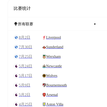
比赛统计
8月2日
Liverpool
7月30日
Sunderland
7月25日
Wrexham
5月24日
Newcastle
5月17日
Wolves
5月9日
Bournemouth
5月2日
Arsenal
4月25日
Aston Villa