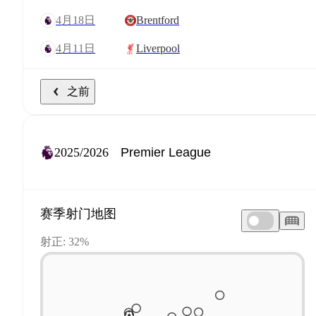
4月18日
Brentford
4月11日
Liverpool
之前
2025/2026
赛季射门地图
射正: 32%