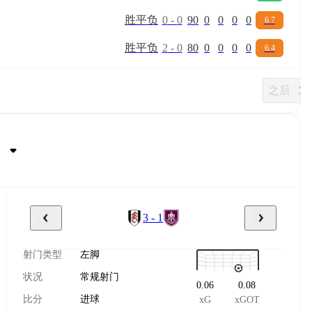
胜
平
负
0
-
0
90
0
0
0
0
6.7
胜
平
负
2
-
0
80
0
0
0
0
6.4
之后
3 - 1
射门类型
左脚
状况
常规射门
0.06
0.08
比分
进球
xG
xGOT