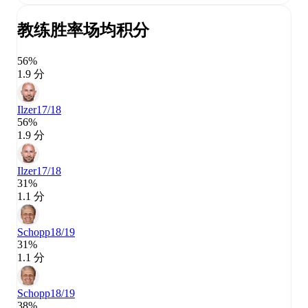
教练胜率
场均积分
56%
1.9 分
Ilzer
17/18
56%
1.9 分
Ilzer
17/18
31%
1.1 分
Schopp
18/19
31%
1.1 分
Schopp
18/19
38%