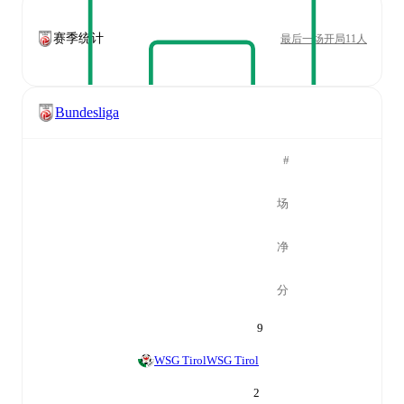
赛季统计
最后一场开局11人
Bundesliga
#
场
净
分
9
WSG Tirol
WSG Tirol
2