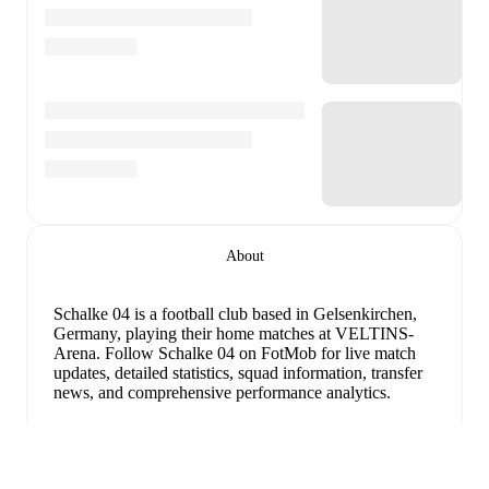
About
Schalke 04 is a football club
based in Gelsenkirchen,
Germany
, playing their home matches at VELTINS-
Arena
.
Follow Schalke 04 on FotMob for live match
updates, detailed statistics, squad information, transfer
news, and comprehensive performance analytics.
Schalke 04
have been in
excellent form
recently,
winning
4
of their last
5
matches (
80
% win rate). They
have scored
14
goals
and conceded
6
during this
展开
period.
Overall, their attack has been firing on all