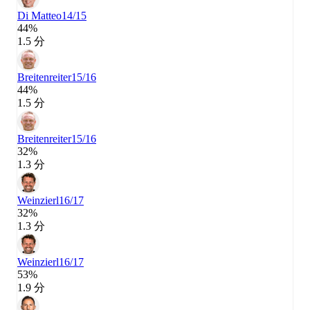
Di Matteo
14/15
44%
1.5 分
Breitenreiter
15/16
44%
1.5 分
Breitenreiter
15/16
32%
1.3 分
Weinzierl
16/17
32%
1.3 分
Weinzierl
16/17
53%
1.9 分