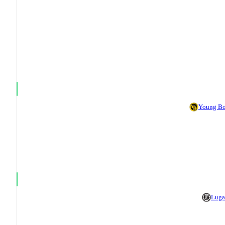
Young B
Luga