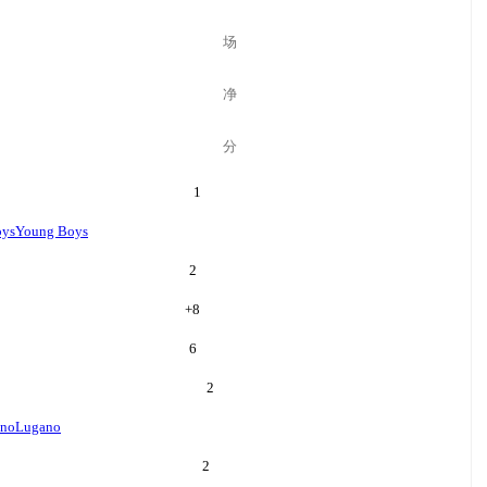
场
净
分
1
oys
Young Boys
2
+
8
6
2
no
Lugano
2