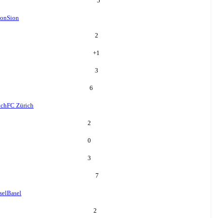
5
ion
Sion
2
+
1
3
6
ich
FC Zürich
2
0
3
7
sel
Basel
2