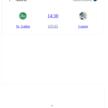
14:30
St. Gallen
8月9日
Luzern
#