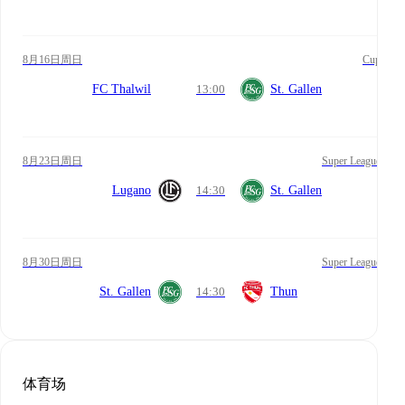
8月16日周日
Cup
FC Thalwil
13:00
St. Gallen
8月23日周日
Super League
Lugano
14:30
St. Gallen
8月30日周日
Super League
St. Gallen
14:30
Thun
体育场