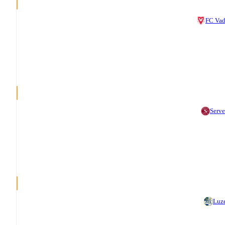
FC Va
Serve
Luz