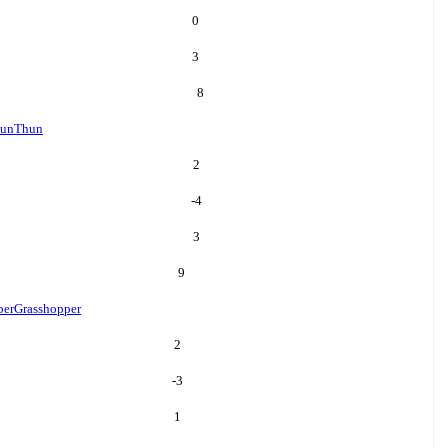
0
3
8
un
Thun
2
-4
3
9
per
Grasshopper
2
-3
1