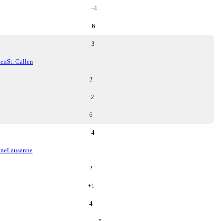
+
4
6
3
len
St. Gallen
2
+
2
6
4
nne
Lausanne
2
+
1
4