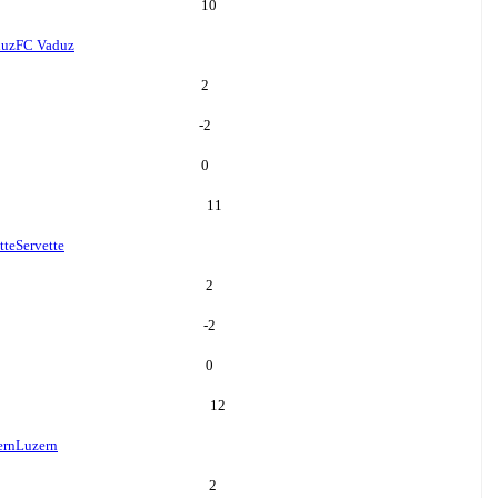
10
duz
FC Vaduz
2
-2
0
11
tte
Servette
2
-2
0
12
ern
Luzern
2