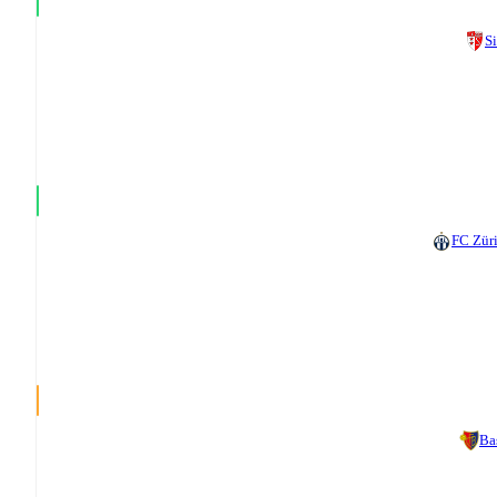
S
FC Zür
Ba