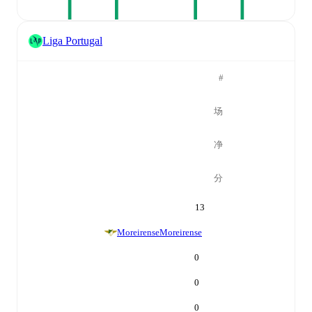
Liga Portugal
#
场
净
分
13
Moreirense
Moreirense
0
0
0