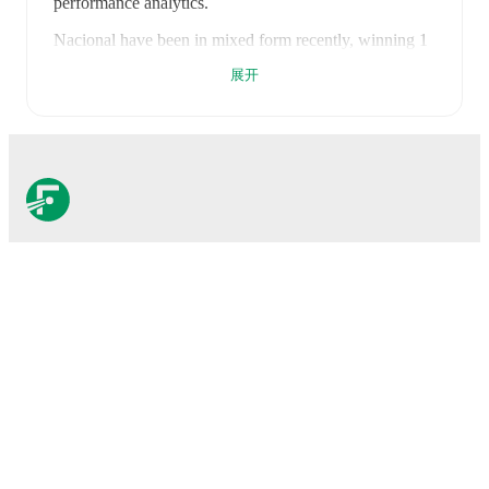
performance analytics.
Nacional
have been in
mixed form
recently, winning
1
of their last
2
matches (
50
% win rate). They have
展开
scored
2
goals
and conceded
2
during this period.
In
the
Liga Portugal
, their recent results include
a
0
-
2
loss
to
Santa Clara
, and
a
2
-
0
win against
Vitoria de
Guimaraes
.
Recent results for
Nacional
:
2026年5月11日
:
Liga Portugal
-
0
-
2
loss
at
Santa
Clara
2026年5月16日
:
Liga Portugal
-
2
-
0
win
vs
Vitoria
FotMob是必备的足球应
de Guimaraes
用。
Upcoming fixtures for
Nacional
:
2026年8月10日
:
Liga Portugal
-
at
Santa Clara
比赛
2026年8月16日
:
Liga Portugal
-
vs
Estoril
新闻
2026年8月23日
:
Liga Portugal
-
at
Vitoria de
Guimaraes
转会中心
2026年8月30日
:
Liga Portugal
-
vs
Estrela da
传闻
Amadora