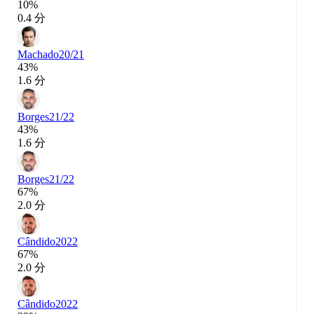
10%
0.4 分
Machado
20/21
43%
1.6 分
Borges
21/22
43%
1.6 分
Borges
21/22
67%
2.0 分
Cândido
2022
67%
2.0 分
Cândido
2022