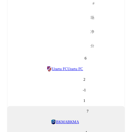
#
场
净
分
6
Urartu FC
Urartu FC
2
-1
1
7
BKMA
BKMA