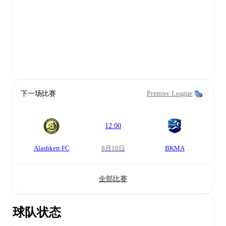
下一场比赛
Premier League
12:00
Alashkert FC
8月10日
BKMA
全部比赛
球队状态