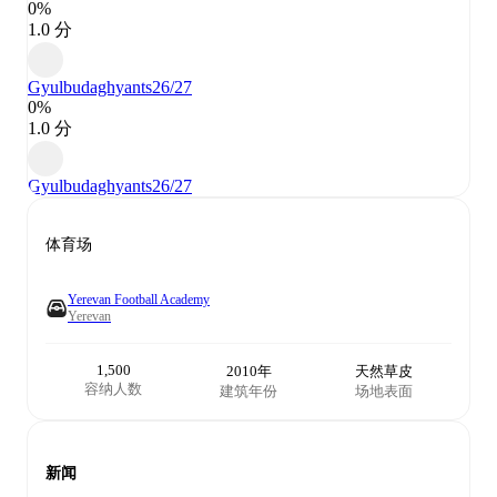
0%
1.0 分
Gyulbudaghyants
26/27
0%
1.0 分
Gyulbudaghyants
26/27
体育场
Yerevan Football Academy
Yerevan
1,500
2010年
天然草皮
容纳人数
建筑年份
场地表面
新闻