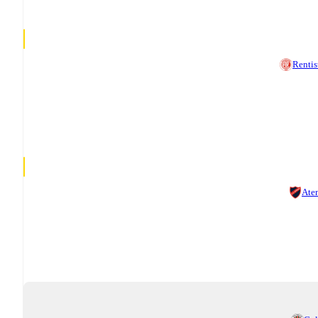
Rentis
Ate