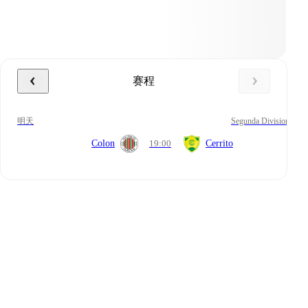
赛程
明天
Segunda Division
Colon
19:00
Cerrito