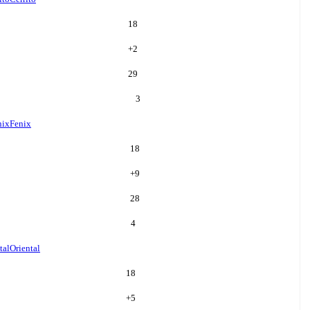
18
+
2
29
3
nix
Fenix
18
+
9
28
4
tal
Oriental
18
+
5