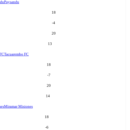
ndu
Paysandu
18
-4
20
13
 FC
Tacuarembo FC
18
-7
20
14
nes
Miramar Misiones
18
-6