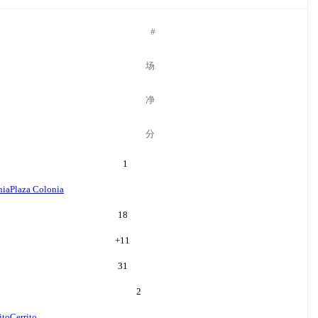
#
场
净
分
1
nia
Plaza Colonia
18
+
11
31
2
ito
Cerrito