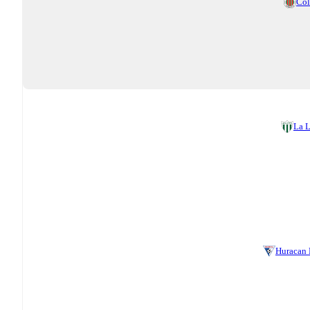
Co
La 
Huracan