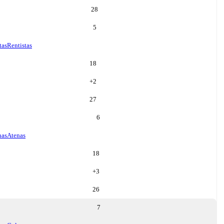
28
5
tas
Rentistas
18
+
2
27
6
nas
Atenas
18
+
3
26
7