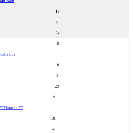
lon
Colon
18
0
24
8
Luz
La Luz
18
-3
23
9
 FC
Huracan FC
18
-4