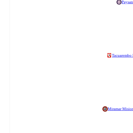
Paysa
Tacuarembo
Miramar Misio