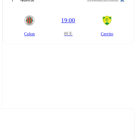
19:00
Colon
明天
Cerrito