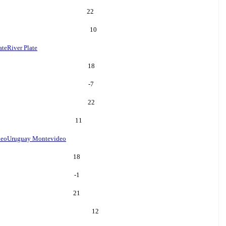
22
10
ate
River Plate
18
-7
22
11
deo
Uruguay Montevideo
18
-1
21
12