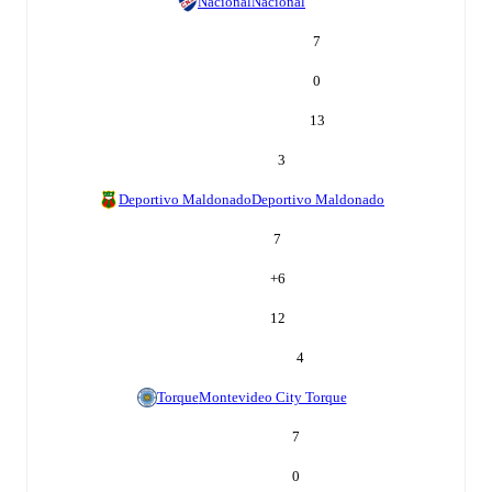
Nacional
Nacional
7
0
13
3
Deportivo Maldonado
Deportivo Maldonado
7
+
6
12
4
Torque
Montevideo City Torque
7
0