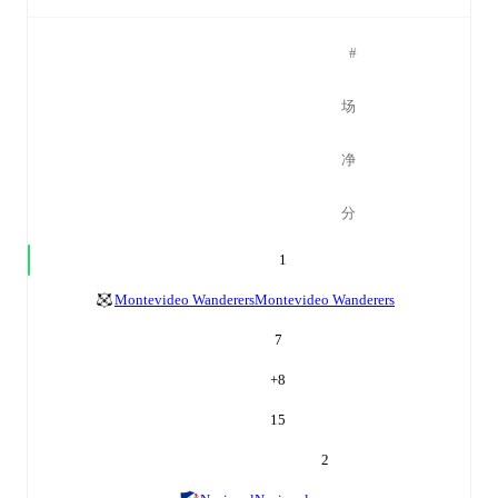
#
场
净
分
1
Montevideo Wanderers
Montevideo Wanderers
7
+
8
15
2