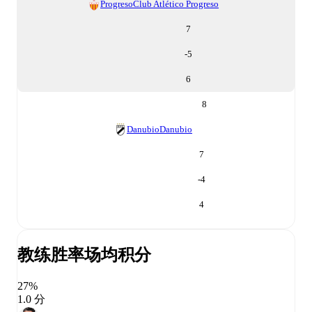
Progreso
Club Atlético Progreso
7
-5
6
8
Danubio
Danubio
7
-4
4
教练胜率
场均积分
27%
1.0 分