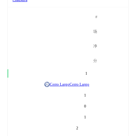
#
场
净
分
1
Cerro Largo
Cerro Largo
1
0
1
2