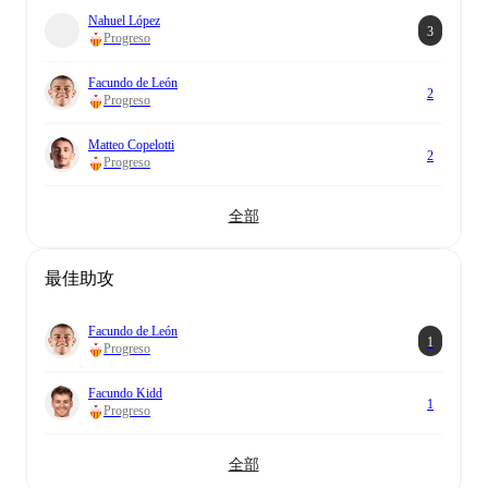
Nahuel López
3
Progreso
Facundo de León
2
Progreso
Matteo Copelotti
2
Progreso
全部
最佳助攻
Facundo de León
1
Progreso
Facundo Kidd
1
Progreso
全部