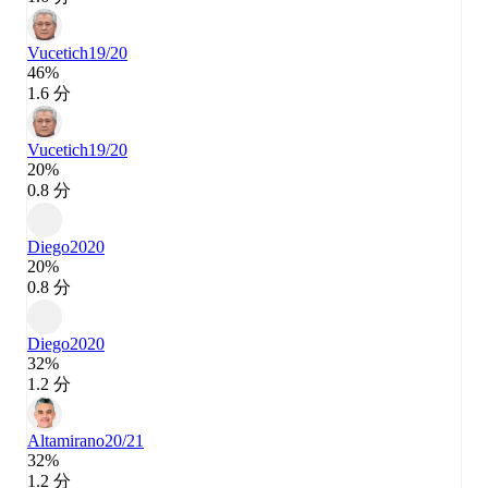
Vucetich
19/20
46%
1.6 分
Vucetich
19/20
20%
0.8 分
Diego
2020
20%
0.8 分
Diego
2020
32%
1.2 分
Altamirano
20/21
32%
1.2 分