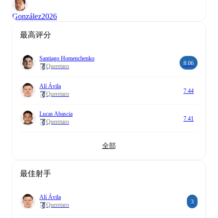
González
2026
最高评分
Santiago Homenchenko
8.06
Queretaro
Alí Ávila
7.44
Queretaro
Lucas Abascia
7.41
Queretaro
全部
最佳射手
Alí Ávila
3
Queretaro