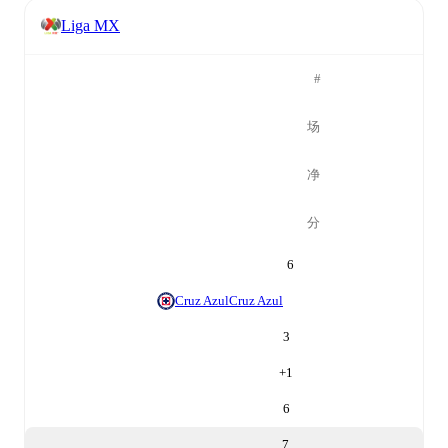
Liga MX
#
场
净
分
6
Cruz Azul
Cruz Azul
3
+
1
6
7