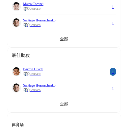
Mateo Coronel
1
Queretaro
Santiago Homenchenko
1
Queretaro
全部
最佳助攻
Bayron Duarte
1
Queretaro
Santiago Homenchenko
1
Queretaro
全部
体育场