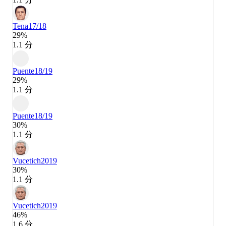
Tena
17/18
29%
1.1 分
Puente
18/19
29%
1.1 分
Puente
18/19
30%
1.1 分
Vucetich
2019
30%
1.1 分
Vucetich
2019
46%
1.6 分