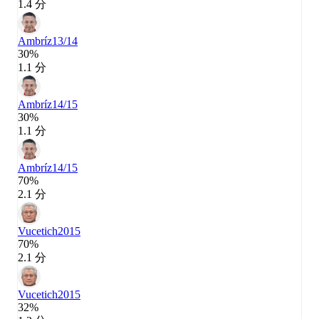
1.4 分
Ambríz
13/14
30%
1.1 分
Ambríz
14/15
30%
1.1 分
Ambríz
14/15
70%
2.1 分
Vucetich
2015
70%
2.1 分
Vucetich
2015
32%