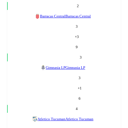
2
Barracas Central
Barracas Central
3
+
3
9
3
Gimnasia LP
Gimnasia LP
3
+
1
6
4
Atletico Tucuman
Atletico Tucuman