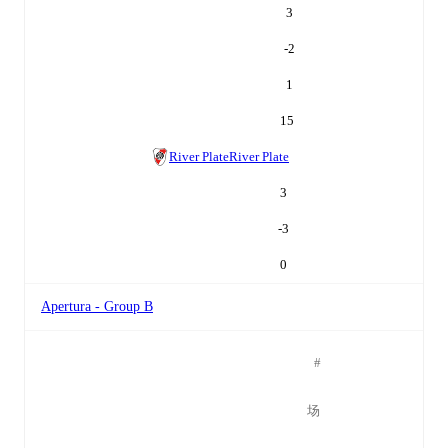
3
-2
1
15
River Plate
River Plate
3
-3
0
Apertura - Group B
#
场