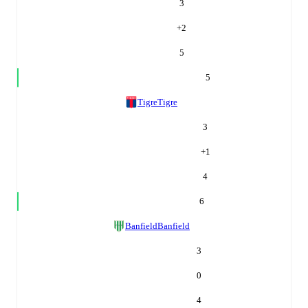
3
+
2
5
5
Tigre
Tigre
3
+
1
4
6
Banfield
Banfield
3
0
4