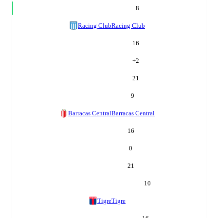
8
Racing Club
Racing Club
16
+
2
21
9
Barracas Central
Barracas Central
16
0
21
10
Tigre
Tigre