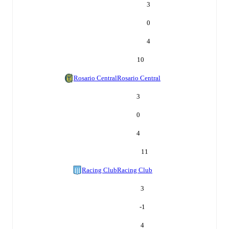
3
0
4
10
Rosario Central
Rosario Central
3
0
4
11
Racing Club
Racing Club
3
-1
4