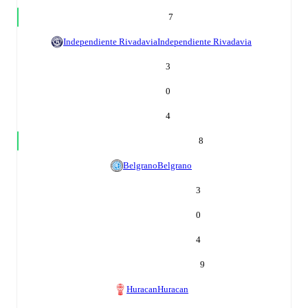
7
Independiente Rivadavia
Independiente Rivadavia
3
0
4
8
Belgrano
Belgrano
3
0
4
9
Huracan
Huracan