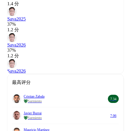
1.4 分
Sava
2025
37%
1.2 分
Sava
2026
37%
1.2 分
Sava
2026
最高评分
Cristian Zabala
7.34
Sarmiento
Javier Burrai
7.06
Sarmiento
Mauricio Martínez