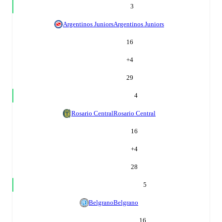
3
Argentinos Juniors
Argentinos Juniors
16
+
4
29
4
Rosario Central
Rosario Central
16
+
4
28
5
Belgrano
Belgrano
16