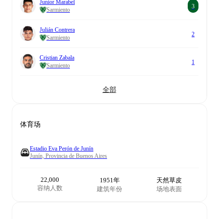
Junior Marabel
3
Sarmiento
Julián Contrera
2
Sarmiento
Cristian Zabala
1
Sarmiento
全部
体育场
Estadio Eva Perón de Junín
Junín, Provincia de Buenos Aires
22,000
1951年
天然草皮
容纳人数
建筑年份
场地表面