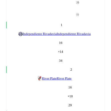
净
分
1
Independiente Rivadavia
Independiente Rivadavia
16
+
14
34
2
River Plate
River Plate
16
+
10
29