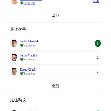
6.96
Sarmiento
全部
最佳射手
Junior Marabel
8
Sarmiento
Julián Mavilla
2
Sarmiento
Diego Churín
2
Sarmiento
全部
最佳助攻