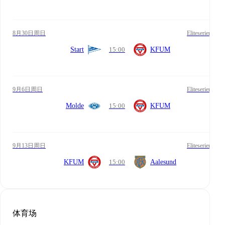
8月30日周日
Eliteserien
Start
15:00
KFUM
9月6日周日
Eliteserien
Molde
15:00
KFUM
9月13日周日
Eliteserien
KFUM
15:00
Aalesund
体育场