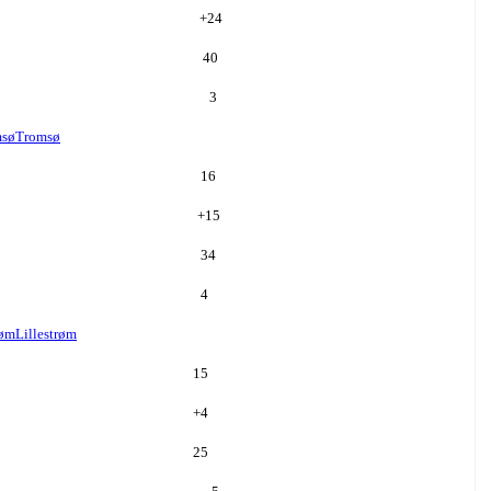
+
24
40
3
msø
Tromsø
16
+
15
34
4
røm
Lillestrøm
15
+
4
25