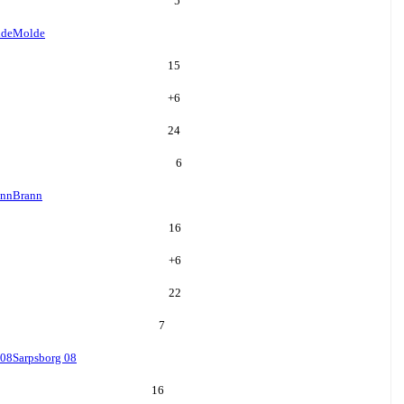
5
de
Molde
15
+
6
24
6
ann
Brann
16
+
6
22
7
 08
Sarpsborg 08
16