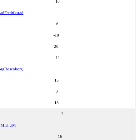
10
tad
Fredrikstad
16
-10
20
11
org
Rosenborg
15
0
18
12
UM
KFUM
16