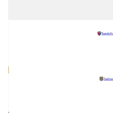
Sandefj
Aales