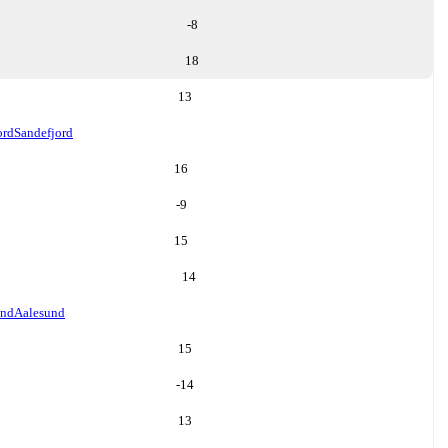
-8
18
13
ord
Sandefjord
16
-9
15
14
und
Aalesund
15
-14
13