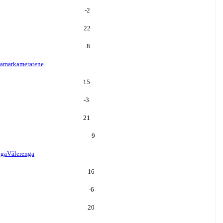
-2
22
8
amarkameratene
15
-3
21
9
nga
Vålerenga
16
-6
20