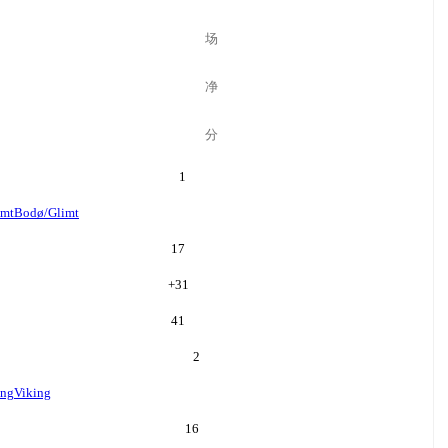
场
净
分
1
imt
Bodø/Glimt
17
+
31
41
2
ing
Viking
16