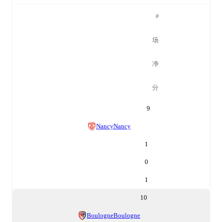
#
场
净
分
9
Nancy
Nancy
1
0
1
10
Boulogne
Boulogne