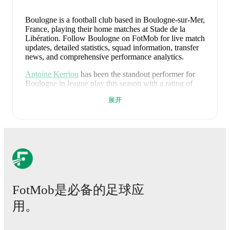
Boulogne is a football club
based in Boulogne-sur-Mer,
France
, playing their home matches at Stade de la
Libération
.
Follow Boulogne on FotMob for live match
updates, detailed statistics, squad information, transfer
news, and comprehensive performance analytics.
Antoine Kerriou
has been the standout performer for
Boulogne
in league play
this season with a rating of
7.43
.
Demba Thiam
and
Joffrey Bultel
have also
展开
impressed with ratings of
7.28
and
7.23
respectively.
Boulogne
have been in
mixed form
recently, winning
0
of their last
4
matches (
0
% win rate). They have scored
2
goals
and conceded
6
during this period.
Overall,
finding the net has proven difficult.
In the
Ligue 2
, they
faced
a
1
-
2
loss to
Laval
, and
a
0
-
0
draw with
Nancy
.
In the
Club Friendlies
, they faced
a
0
-
0
draw with
Anderlecht
, and
a
1
-
4
loss to
Lens
.
FotMob是必备的足球应
Recent results for
Boulogne
:
用。
2026年5月9日
:
Ligue 2
-
1
-
2
loss
at
Laval
2026年7月4日
:
Club Friendlies
-
0
-
0
draw
at