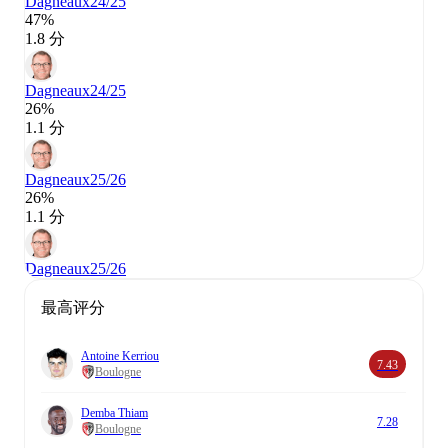
Dagneaux
24/25
47%
1.8 分
Dagneaux
24/25
26%
1.1 分
Dagneaux
25/26
26%
1.1 分
Dagneaux
25/26
最高评分
Antoine Kerriou
7.43
Boulogne
Demba Thiam
7.28
Boulogne