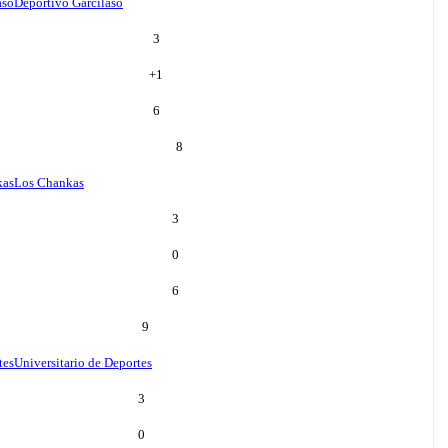
aso
Deportivo Garcilaso
3
+
1
6
8
kas
Los Chankas
3
0
6
9
tes
Universitario de Deportes
3
0