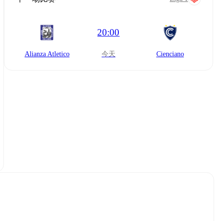
20:00
Alianza Atletico
今天
Cienciano