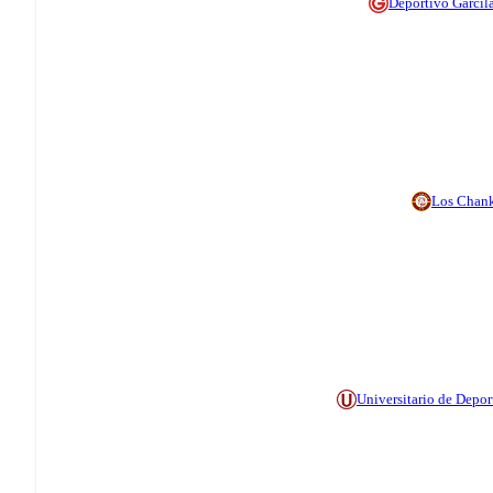
Deportivo Garcil
Los Chan
Universitario de Depor