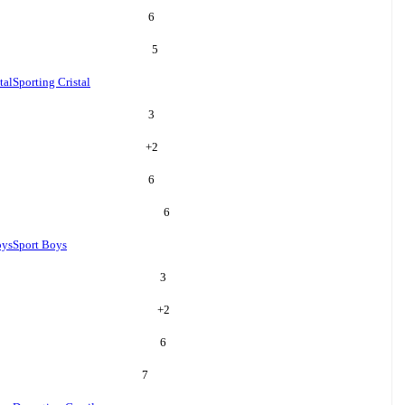
6
5
tal
Sporting Cristal
3
+
2
6
6
oys
Sport Boys
3
+
2
6
7