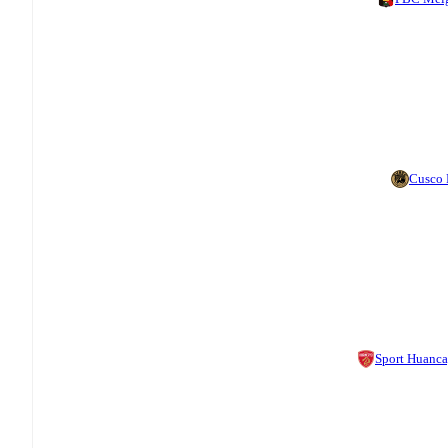
Cusco
Sport Huanc