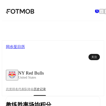
跳转到主要内容
同步至日历
关注
NY Red Bulls
United States
总览
排名
代表队
转会
历史记录
教练胜率
场均积分