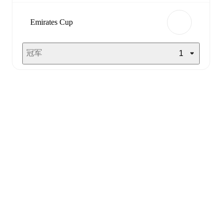
Emirates Cup
冠军
1