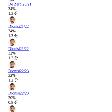
De Zerbi
20/21
34%
1.3 分
Dionisi
21/22
34%
1.3 分
Dionisi
21/22
32%
1.2 分
Dionisi
22/23
32%
1.2 分
Dionisi
22/23
20%
0.8 分