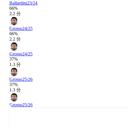
Ballardini
23/24
66%
2.2 分
Grosso
24/25
66%
2.2 分
Grosso
24/25
37%
1.3 分
Grosso
25/26
37%
1.3 分
Grosso
25/26