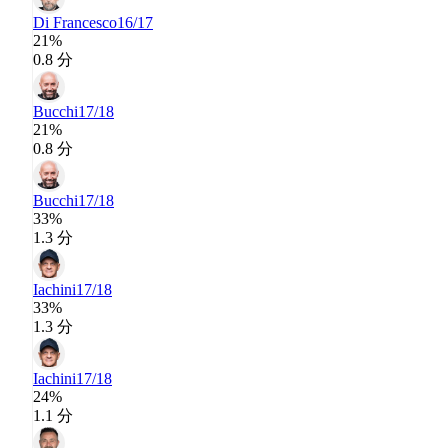
Di Francesco
16/17
21%
0.8 分
Bucchi
17/18
21%
0.8 分
Bucchi
17/18
33%
1.3 分
Iachini
17/18
33%
1.3 分
Iachini
17/18
24%
1.1 分