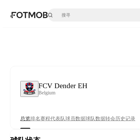
跳转到主要内容
FCV Dender EH
Belgium
总览
排名
赛程
代表队
球员数据
球队数据
转会
历史记录