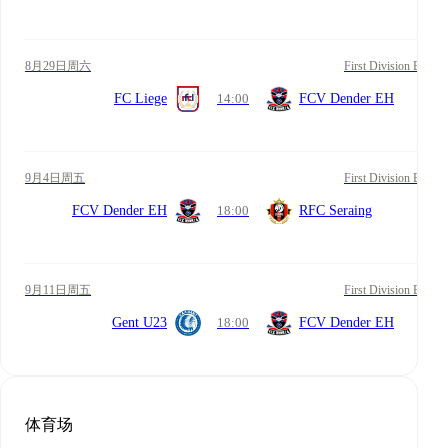
8月29日周六
First Division B
FC Liege
14:00
FCV Dender EH
9月4日周五
First Division B
FCV Dender EH
18:00
RFC Seraing
9月11日周五
First Division B
Gent U23
18:00
FCV Dender EH
体育场