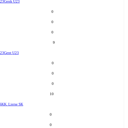
U23
Genk U23
0
0
0
9
U23
Gent U23
0
0
0
10
 SK
K. Lierse SK
0
0