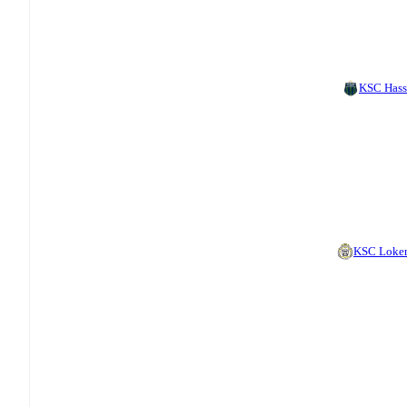
KSC Hass
KSC Loke