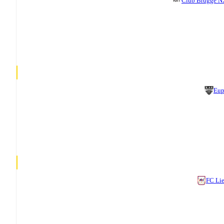
Club Brugge 
Eup
FC Li