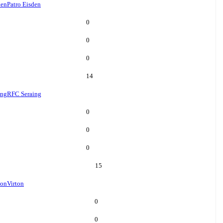
den
Patro Eisden
0
0
0
14
ing
RFC Seraing
0
0
0
15
ton
Virton
0
0