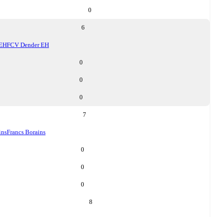
0
6
 EH
FCV Dender EH
0
0
0
7
ins
Francs Borains
0
0
0
8