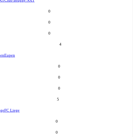
NXT
Club Brugge NXT
0
0
0
4
en
Eupen
0
0
0
5
ege
FC Liege
0
0