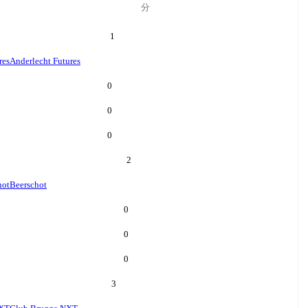
分
1
res
Anderlecht Futures
0
0
0
2
hot
Beerschot
0
0
0
3