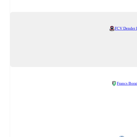
FCV Dender
Francs Bora