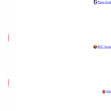
Patro Eis
RFC Sera
Vir