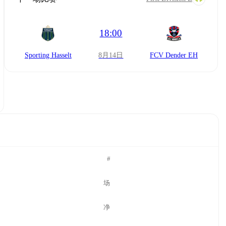
18:00
Sporting Hasselt
8月14日
FCV Dender EH
#
场
净