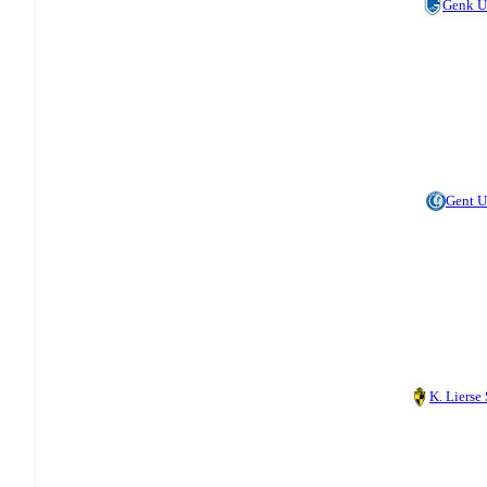
Genk 
Gent 
K. Lierse