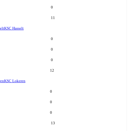
0
11
elt
KSC Hasselt
0
0
0
12
ren
KSC Lokeren
0
0
0
13