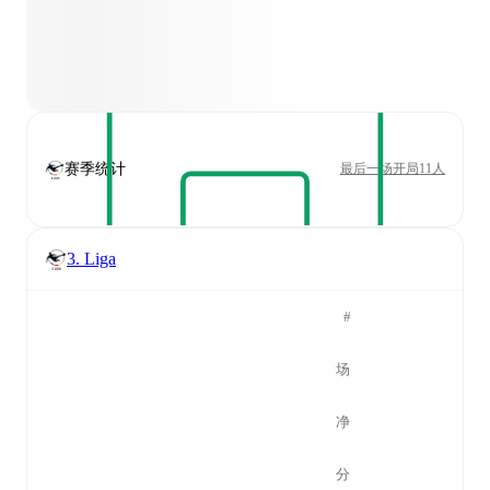
赛季统计
最后一场开局11人
3. Liga
#
场
净
分