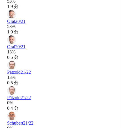
53%
1.9 分
Oral
20/21
53%
1.9 分
Oral
20/21
13%
0.5 分
Pätzold
21/22
13%
0.5 分
Pätzold
21/22
0%
0.4 分
Schubert
21/22