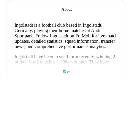
About
Ingolstadt is a football club
based in Ingolstadt,
Germany
, playing their home matches at Audi
Sportpark
.
Follow Ingolstadt on FotMob for live match
updates, detailed statistics, squad information, transfer
news, and comprehensive performance analytics.
Ingolstadt
have been in
solid form
recently, winning
2
of their last
2
matches (
100
% win rate). They have
scored
7
goals
and conceded
2
during this period.
展开
Overall, their attack has been firing on all cylinders.
In
the
3. Liga
, their recent results include
a
2
-
1
win
against
1860 München
, and
a
5
-
1
win against
Waldhof
Mannheim
.
Recent results for
Ingolstadt
:
2026年5月9日
:
3. Liga
-
2
-
1
win
at
1860 München
2026年5月16日
:
3. Liga
-
5
-
1
win
vs
Waldhof
Mannheim
FotMob是必备的足球应
用。
Upcoming fixtures for
Ingolstadt
: