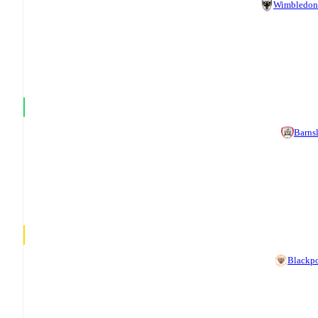
Wimbledon
Barns
Blackp