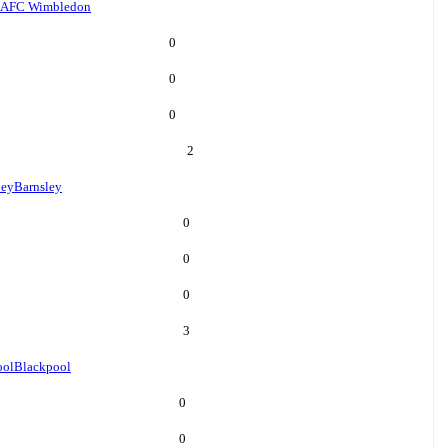
AFC Wimbledon
0
0
0
2
ley
Barnsley
0
0
0
3
ool
Blackpool
0
0