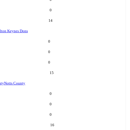
0
14
lton Keynes Dons
0
0
0
15
nty
Notts County
0
0
0
16