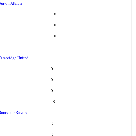
urton Albion
0
0
0
7
Cambridge United
0
0
0
8
oncaster Rovers
0
0