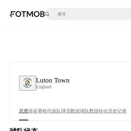
跳转到主要内容
Luton Town
England
总览
排名
赛程
代表队
球员数据
球队数据
转会
历史记录