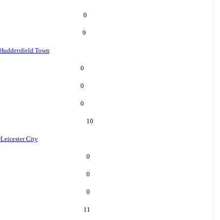
0
9
Huddersfield Town
0
0
0
10
r
Leicester City
0
0
0
11