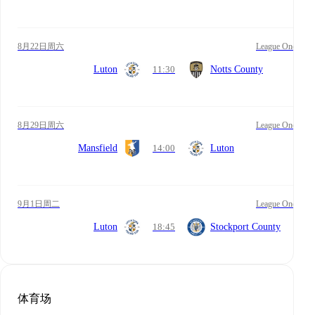
8月22日周六
League One
Luton
11:30
Notts County
8月29日周六
League One
Mansfield
14:00
Luton
9月1日周二
League One
Luton
18:45
Stockport County
体育场