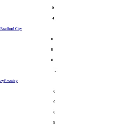
0
4
d
Bradford City
0
0
0
5
ley
Bromley
0
0
0
6