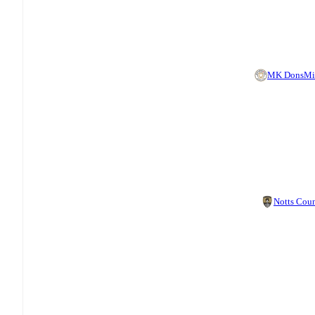
MK Dons
Mi
Notts Cou