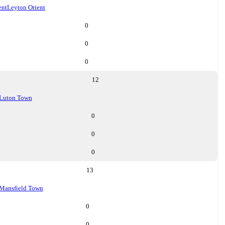
ent
Leyton Orient
0
0
0
12
Luton Town
0
0
0
13
Mansfield Town
0
0