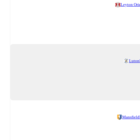
Leyton Ori
Luton
Mansfield