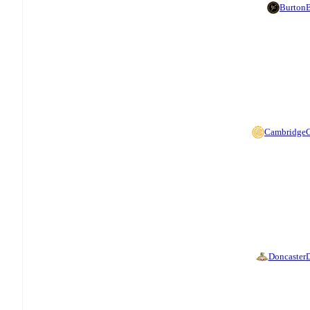
Burton
B
Cambridge
Doncaster
D