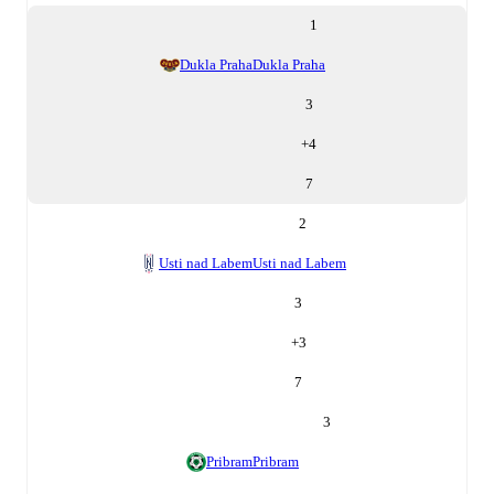
1
Dukla Praha
Dukla Praha
3
+
4
7
2
Usti nad Labem
Usti nad Labem
3
+
3
7
3
Pribram
Pribram