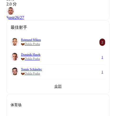
2.0 分
Sustr
26/27
最佳射手
Rajmund Mikus
2
Dukla Praha
Dominik Hasek
1
Dukla Praha
Tomás Schánelec
1
Dukla Praha
全部
体育场