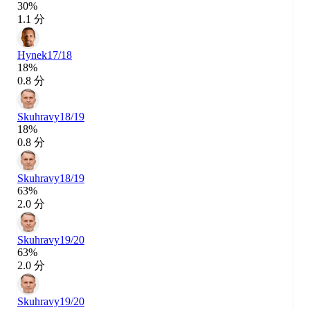
30%
1.1 分
Hynek
17/18
18%
0.8 分
Skuhravy
18/19
18%
0.8 分
Skuhravy
18/19
63%
2.0 分
Skuhravy
19/20
63%
2.0 分
Skuhravy
19/20