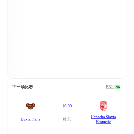
下一场比赛
FNL
16:00
Hanacka Slavia
Dukla Praha
昨天
Kromeriz