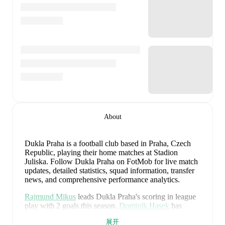
About
Dukla Praha is a football club
based in Praha, Czech
Republic
, playing their home matches at Stadion
Juliska
.
Follow Dukla Praha on FotMob for live match
updates, detailed statistics, squad information, transfer
news, and comprehensive performance analytics.
Rajmund Mikus
leads
Dukla Praha
's scoring
in league
play
with
2
goals
this season.
Dominik Hasek
has
contributed
1
, while
Tomás Schánelec
has added
1
.
展开