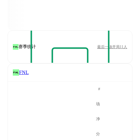
赛季统计
最后一场开局11人
FNL
#
场
净
分