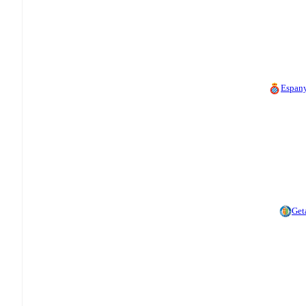
Espan
Get