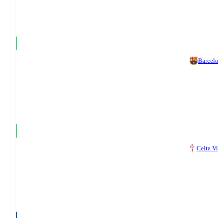
Barcel
Celta V