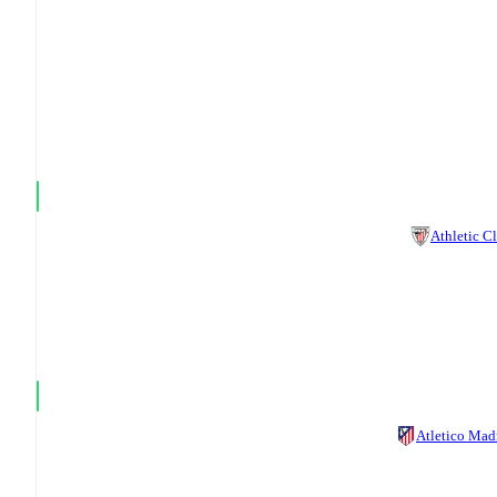
Athletic C
Atletico Mad