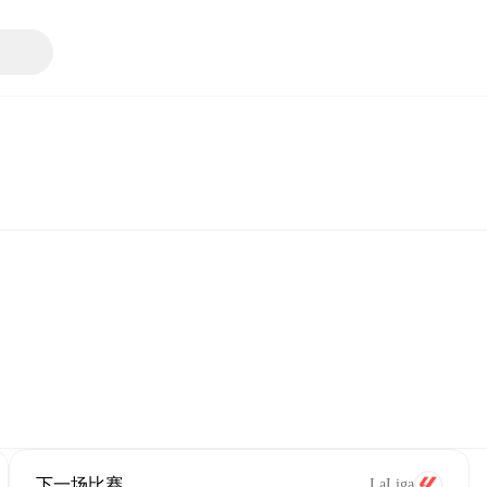
下一场比赛
LaLiga