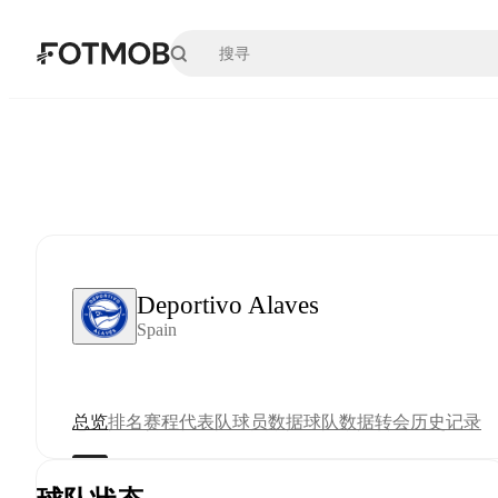
跳转到主要内容
Deportivo Alaves
Spain
总览
排名
赛程
代表队
球员数据
球队数据
转会
历史记录