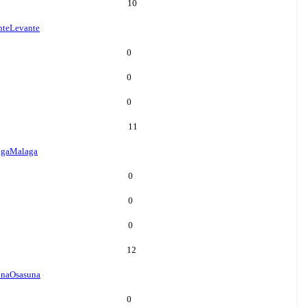
10
nte
Levante
0
0
0
11
aga
Malaga
0
0
0
12
una
Osasuna
0