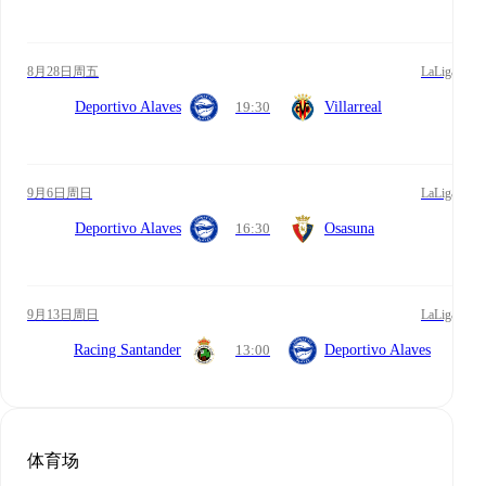
8月28日周五
LaLiga
Deportivo Alaves
19:30
Villarreal
9月6日周日
LaLiga
Deportivo Alaves
16:30
Osasuna
9月13日周日
LaLiga
Racing Santander
13:00
Deportivo Alaves
体育场