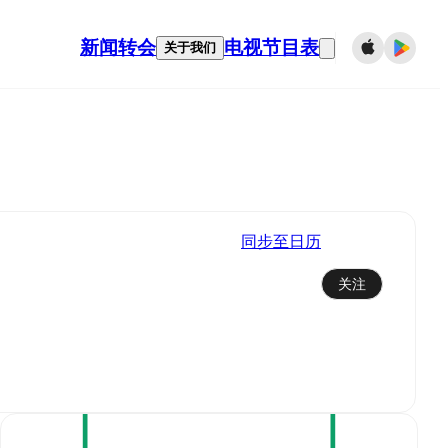
新闻
转会
电视节目表
关于我们
同步至日历
关注