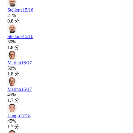
Stellone
15/16
21%
0.8 分
Stellone
15/16
50%
1.8 分
Marino
16/17
50%
1.8 分
Marino
16/17
45%
1.7 分
Longo
17/18
45%
1.7 分