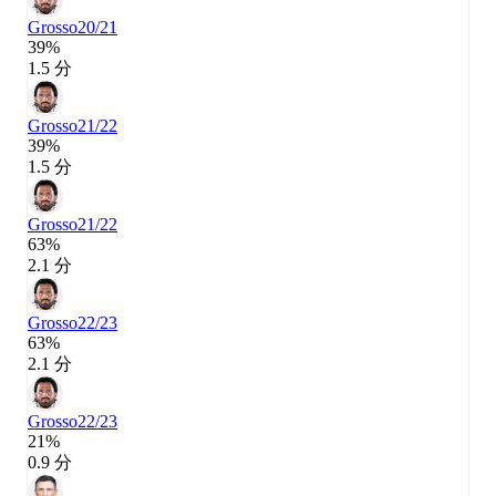
Grosso
20/21
39%
1.5 分
Grosso
21/22
39%
1.5 分
Grosso
21/22
63%
2.1 分
Grosso
22/23
63%
2.1 分
Grosso
22/23
21%
0.9 分