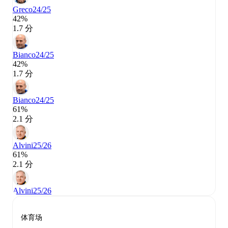
Greco
24/25
42%
1.7 分
Bianco
24/25
42%
1.7 分
Bianco
24/25
61%
2.1 分
Alvini
25/26
61%
2.1 分
Alvini
25/26
体育场