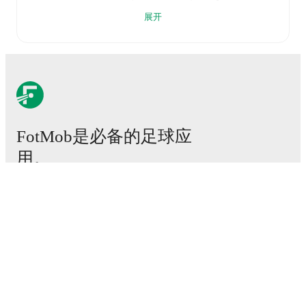
scored
5
goals
and conceded
2
during this period.
展开
Defensively, they have been solid, conceding an
average of 0.5 goals per game.
In the
Ligue 1
, they
faced
a
2
-
1
win against
Lyon
, and
a
0
-
0
draw with
Nantes
.
In the
Club Friendlies
, they faced
a
2
-
1
win
against
Real Sociedad
, and
a
1
-
0
win against
Al-Ain
.
Recent results for
Toulouse
:
2026年5月10日
:
Ligue 1
-
2
-
1
win
vs
Lyon
2026年5月17日
:
Ligue 1
-
0
-
0
draw
at
Nantes
FotMob是必备的足球应
2026年7月31日
:
Club Friendlies
-
2
-
1
win
vs
Real
用。
Sociedad
2026年8月5日
:
Club Friendlies
-
1
-
0
win
at
Al-Ain
Upcoming fixtures for
Toulouse
:
比赛
新闻
2026年8月15日
:
Club Friendlies
-
vs
Hamburger
SV
转会中心
2026年8月22日
:
Ligue 1
-
vs
Lyon
传闻
2026年8月29日
:
Ligue 1
-
at
Brest
电视节目表
2026年9月3日
:
Ligue 1
-
vs
Lille
关于我们
2026年9月12日
:
Ligue 1
-
at
Lorient