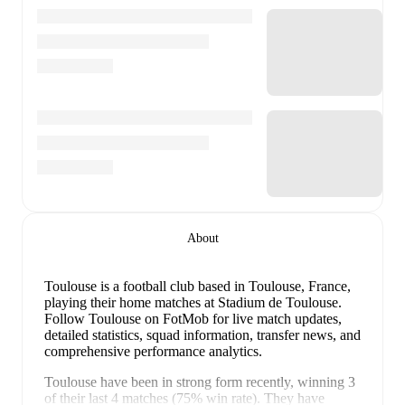
About
Toulouse is a football club
based in Toulouse, France
,
playing their home matches at Stadium de Toulouse
.
Follow Toulouse on FotMob for live match updates,
detailed statistics, squad information, transfer news, and
comprehensive performance analytics.
Toulouse
have been in
strong form
recently, winning
3
of their last
4
matches (
75
% win rate). They have