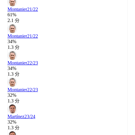
Montanier
21/22
61%
2.1 分
Montanier
21/22
34%
1.3 分
Montanier
22/23
34%
1.3 分
Montanier
22/23
32%
1.3 分
Martínez
23/24
32%
1.3 分