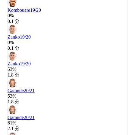
Kombouare
19/20
0%
0.1 分
Zanko
19/20
0%
0.1 分
Zanko
19/20
53%
1.8 分
Garande
20/21
53%
1.8 分
Garande
20/21
61%
2.1 分