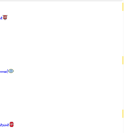
في
إسبيي
فيدوفر