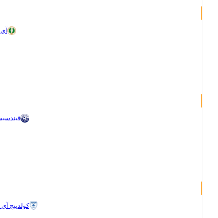
آي 
فيندسيس
كولدينج آي إ