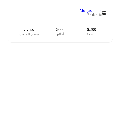
Monjasa Park
Fredericia
2006
6,288
عشب
السعة
افتُتح
سطح الملعب