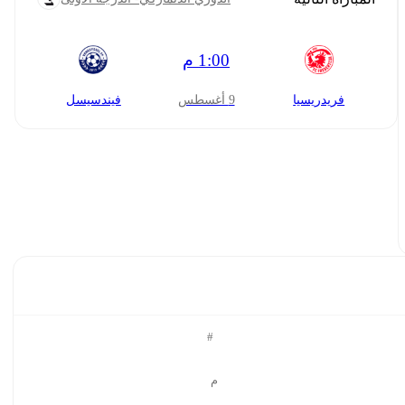
1:00 م
فريدريسيا
9 أغسطس
فيندسيسل
#
م