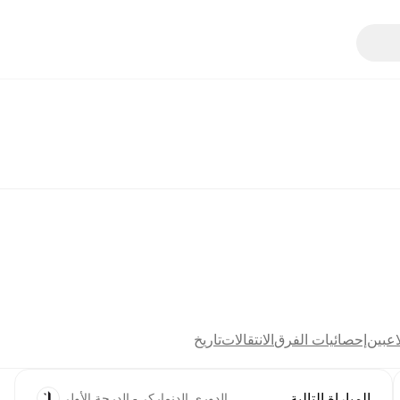
اعبين
إحصائيات الفرق
الانتقالات
تاريخ
المباراة التالية
الدوري الدنماركي- الدرجة الأولى