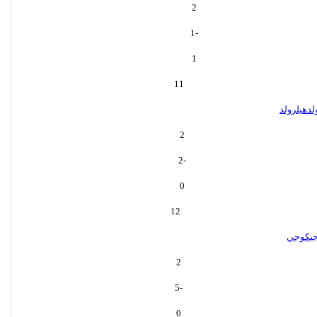
2
-1
1
11
لد
هيلرولد
2
-2
0
12
ي
كوجي
2
-5
0