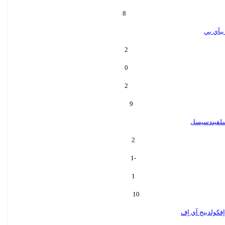
8
بي
آي بي
2
0
2
9
ل
فيندسيسل
2
-1
1
10
ف
كولدينج آي إف