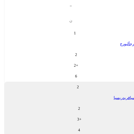
=
ن
1
رج
ألبورج
2
2
+
6
2
يا
فريدريسيا
2
3
+
4