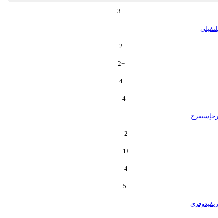
3
لى
فيلى
2
2
+
4
4
رج
إسبييرج
2
1
+
4
5
ي
فيدوفري