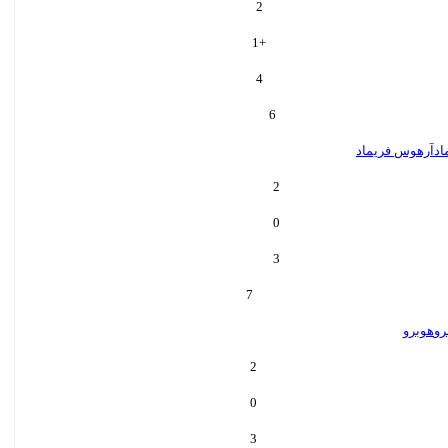
2
1
+
4
6
اد
آرهوس فريماد
2
0
3
7
رو
هوبرو
2
0
3