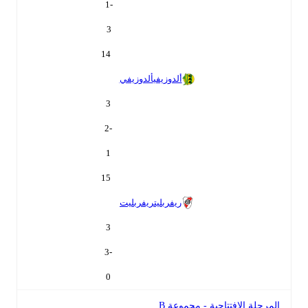
-1
3
14
ألدوزيفي
ألدوزيفي
3
-2
1
15
ريفربليت
ريفربليت
3
-3
0
المرحلة الافتتاحية - مجموعة B