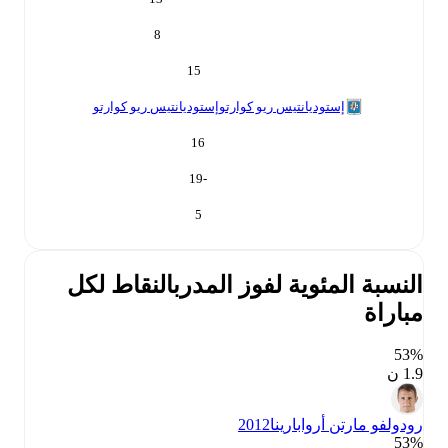
8
15
إستوديانتيس ريو كوارتو
إستوديانتيس ريو كوارتو
16
-19
5
النسبة المئوية لفوز المدرب
النقاط لكل
مباراة
53‎%‎
1.9 ن
رودولفو مارتن أروابارينا
2012
53‎%‎