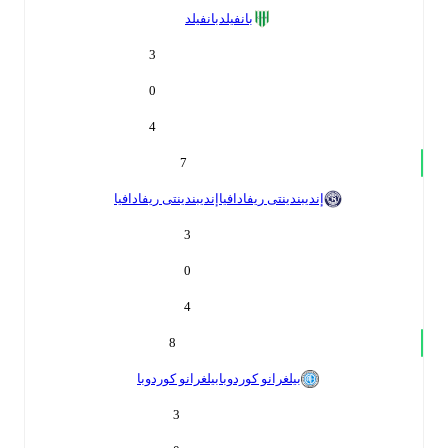
بانفيلد
بانفيلد
3
0
4
7
إنديبندينتى ريفادافيا
إنديبندينتى ريفادافيا
3
0
4
8
بيلغرانو كوردوبا
بيلغرانو كوردوبا
3