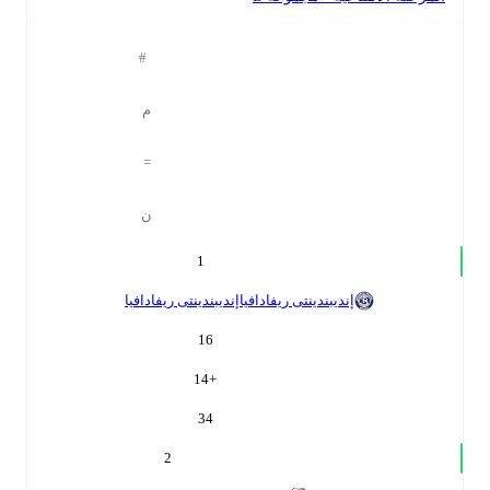
#
م
=
ن
1
إنديبندينتى ريفادافيا
إنديبندينتى ريفادافيا
16
14
+
34
2