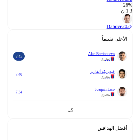
26‎%‎
1.3 ن
Dabove
2026
الأعلى تقييماً
Alan Barrionuevo
7.45
تيجري
فيديريكو ألفاريز
7.40
تيجري
Joaquín Laso
7.34
تيجري
كل
أفضل الهدافين