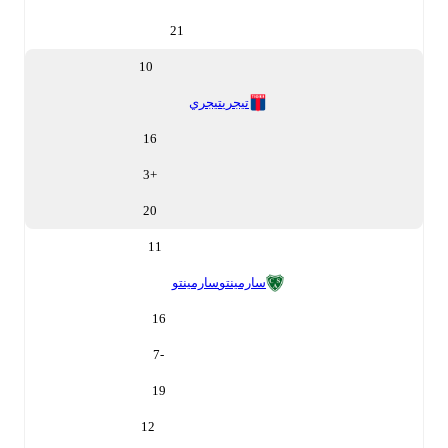
21
10
تيجري
تيجري
16
3
+
20
11
سارمينتو
سارمينتو
16
-7
19
12