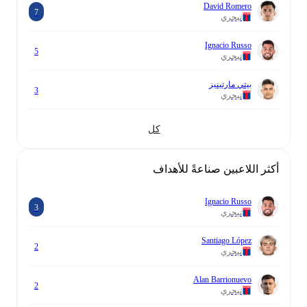
David Romero
7
تيجري
Ignacio Russo
5
تيجري
بيتي مارتينيز
3
تيجري
كل
أكثر اللاعبين صناعةً للأهداف
Ignacio Russo
3
تيجري
Santiago López
2
تيجري
Alan Barrionuevo
2
تيجري