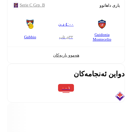
Serie C Grp. B
یاری داهاتوو
٤:٠٠ د.ن
Guidonia
٢٢ی ئاب
Gubbio
Montecelio
هەموو یاریەکان
دواین ئەنجامەکان
١ - ٠