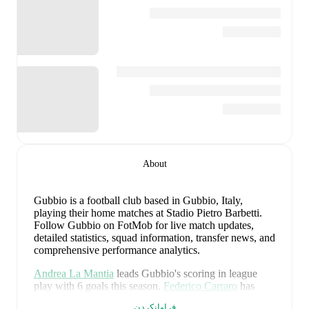
About
Gubbio is a football club
based in Gubbio, Italy
,
playing their home matches at Stadio Pietro Barbetti
.
Follow Gubbio on FotMob for live match updates,
detailed statistics, squad information, transfer news, and
comprehensive performance analytics.
Andrea La Mantia
leads
Gubbio
's scoring
in league
play
with
6
goals
this season.
Federico Carraro
has
contributed
5
, while
Tommaso Ghirardello
has added
فراوانکردن