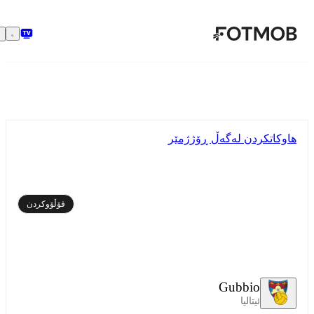
بازبڕە بۆ ناوەڕۆکی سەرەکی
هاوکاتکردن لەگەڵ ڕۆژژمێر
فۆڵۆوکردن
Gubbio
ئیتالیا