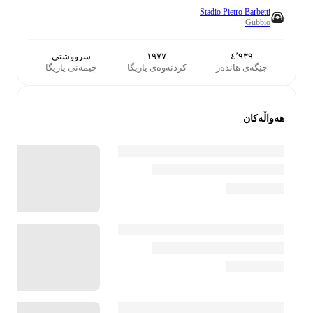
Stadio Pietro Barbetti
Gubbio
٤٬٩٣٩
١٩٧٧
سرووشتی
جێگەی هاندەر
کردنەوەی یاریگا
چیمەنی یاریگا
هەواڵەکان