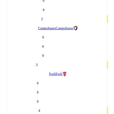
0
0
2
Campobasso
Campobasso
0
0
0
3
Forlì
Forlì
0
0
0
4