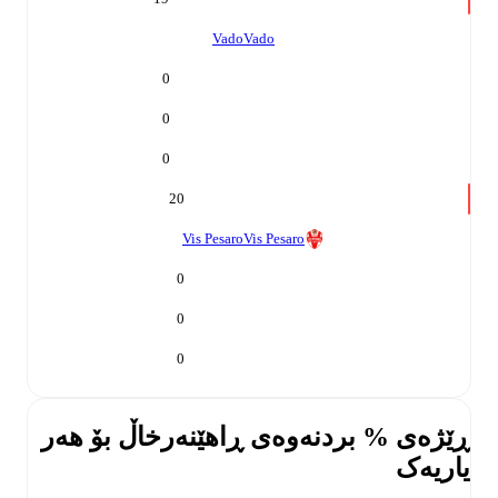
Vado
Vado
0
0
0
20
Vis Pesaro
Vis Pesaro
0
0
0
ڕێژەی % بردنەوەی ڕاهێنەر
خاڵ بۆ هەر
یاریەک