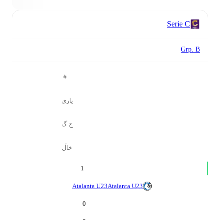
Serie C
Grp. B
#
یاری
ج.گ
خاڵ
1
Atalanta U23
Atalanta U23
0