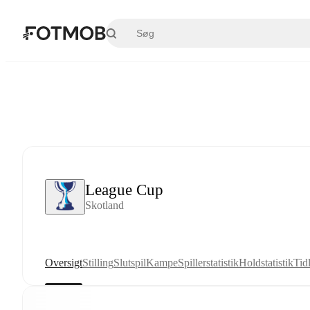
Spring til hovedindholdet
League Cup
Skotland
Oversigt
Stilling
Slutspil
Kampe
Spillerstatistik
Holdstatistik
Tid