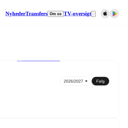
Nyheder
Transfers
TV-oversigt
Om os
Synkroniser til kalender
Følg