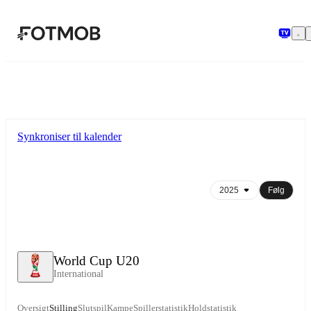
Spring til hovedindholdet
Synkroniser til kalender
Følg
World Cup U20
International
Oversigt
Stilling
Slutspil
Kampe
Spillerstatistik
Holdstatistik