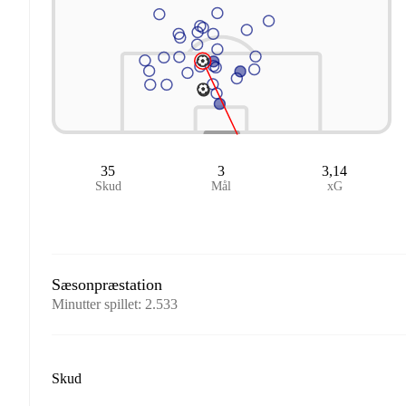
35
3
3,14
Skud
Mål
xG
Sæsonpræstation
Minutter spillet
:
2.533
Skud