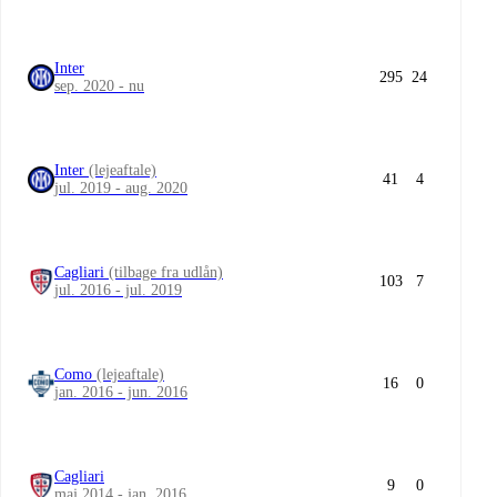
Inter
295
24
sep. 2020 - nu
Inter
(lejeaftale)
41
4
jul. 2019 - aug. 2020
Cagliari
(tilbage fra udlån)
103
7
jul. 2016 - jul. 2019
Como
(lejeaftale)
16
0
jan. 2016 - jun. 2016
Cagliari
9
0
maj 2014 - jan. 2016