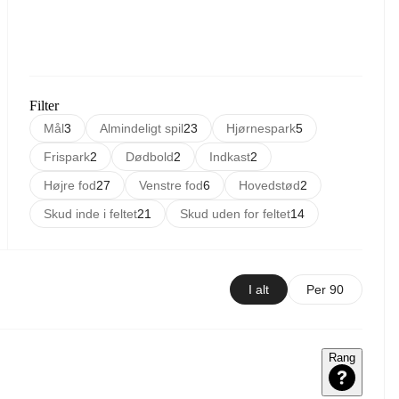
Filter
Mål
3
Almindeligt spil
23
Hjørnespark
5
Frispark
2
Dødbold
2
Indkast
2
Højre fod
27
Venstre fod
6
Hovedstød
2
Skud inde i feltet
21
Skud uden for feltet
14
I alt
Per 90
Rang