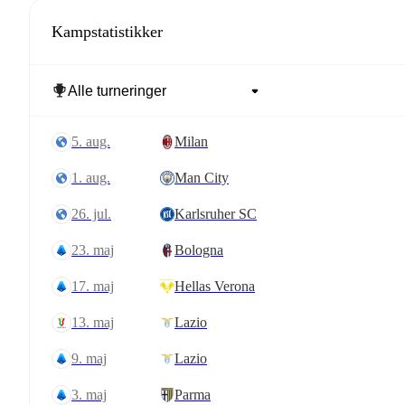
Kampstatistikker
5. aug.
Milan
1. aug.
Man City
26. jul.
Karlsruher SC
23. maj
Bologna
17. maj
Hellas Verona
13. maj
Lazio
9. maj
Lazio
3. maj
Parma