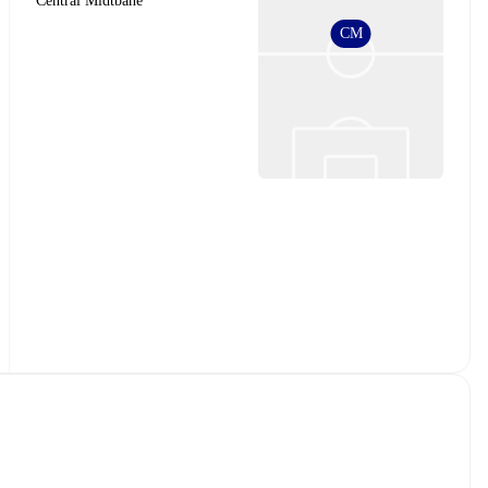
Central Midtbane
CM