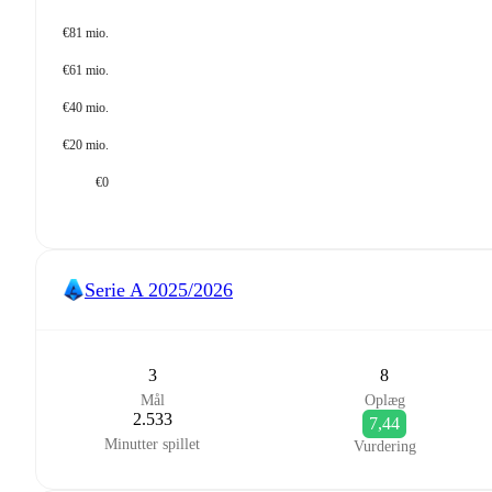
€81 mio.
€61 mio.
€40 mio.
€20 mio.
€0
Serie A
2025/2026
3
8
Mål
Oplæg
2.533
7,44
Minutter spillet
Vurdering