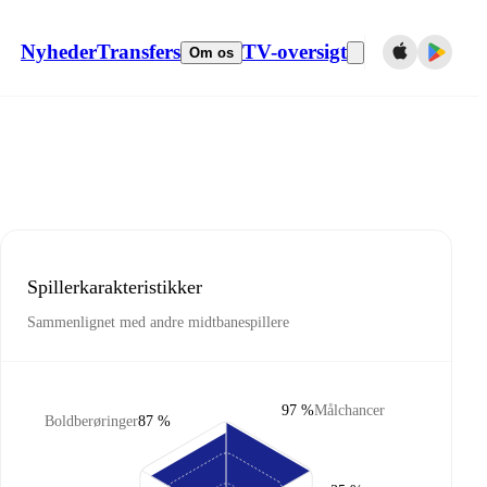
Nyheder
Transfers
TV-oversigt
Om os
Spillerkarakteristikker
Sammenlignet med andre midtbanespillere
97 %
Målchancer
Boldberøringer
87 %