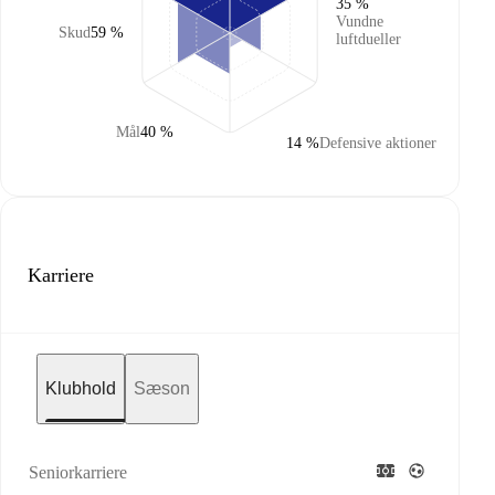
35 %
Vundne
Skud
59 %
luftdueller
Mål
40 %
14 %
Defensive aktioner
Karriere
Klubhold
Sæson
Seniorkarriere