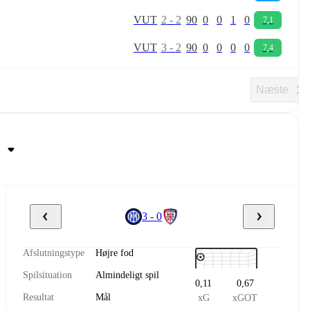
V
U
T
2
-
2
90
0
0
1
0
7,1
V
U
T
3
-
2
90
0
0
0
0
7,4
Næste
3 - 0
Afslutningstype
Højre fod
Spilsituation
Almindeligt spil
0,11
0,67
Resultat
Mål
xG
xGOT