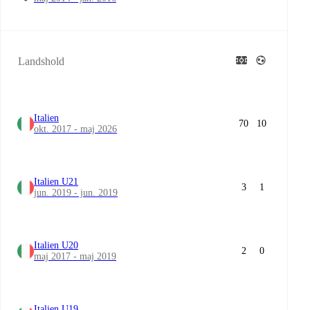
Landshold
Italien
70
10
okt. 2017 - maj 2026
Italien U21
3
1
jun. 2019 - jun. 2019
Italien U20
2
0
maj 2017 - maj 2019
Italien U19