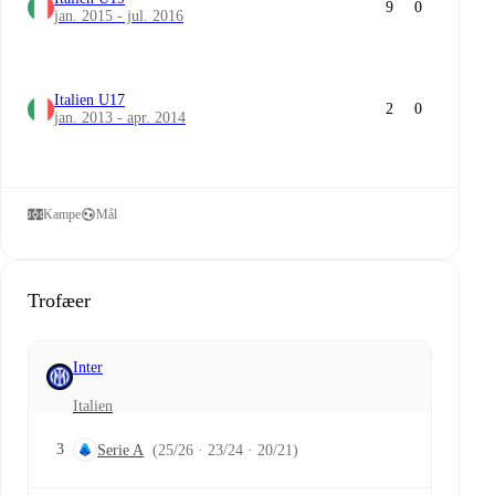
9
0
jan. 2015 - jul. 2016
Italien U17
2
0
jan. 2013 - apr. 2014
Kampe
Mål
Trofæer
Inter
Italien
3
Serie A
(25/26 · 23/24 · 20/21)