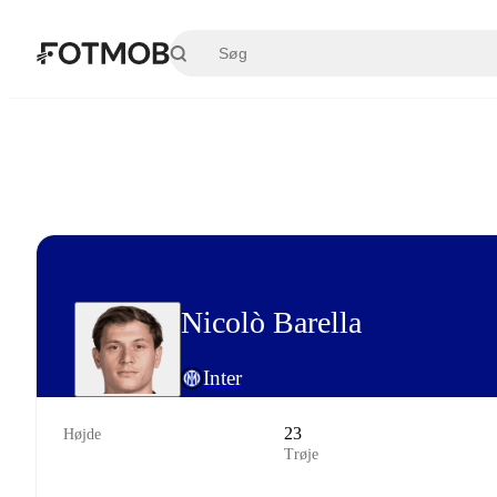
Spring til hovedindholdet
Nicolò Barella
Inter
23
Højde
Trøje