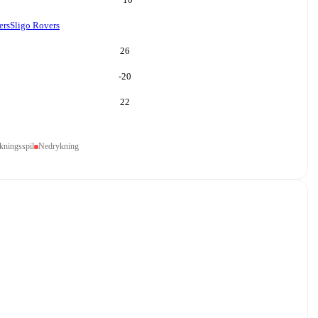
ers
Sligo Rovers
26
-20
22
kningsspil
Nedrykning