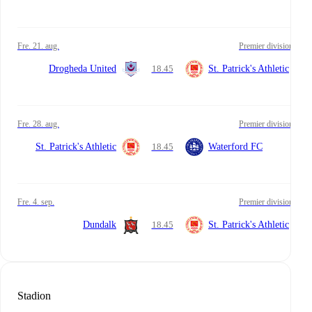
fre. 21. aug.
Premier division
Drogheda United
18.45
St. Patrick's Athletic
fre. 28. aug.
Premier division
St. Patrick's Athletic
18.45
Waterford FC
fre. 4. sep.
Premier division
Dundalk
18.45
St. Patrick's Athletic
Stadion