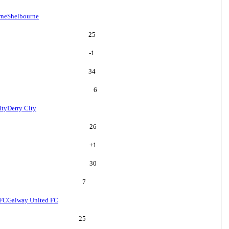
rne
Shelbourne
25
-1
34
6
ity
Derry City
26
+
1
30
7
 FC
Galway United FC
25