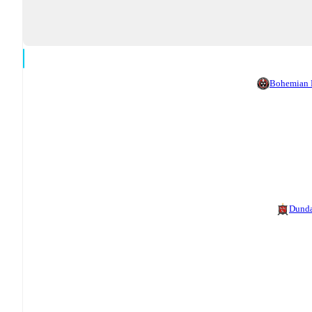
Bohemian
Dund