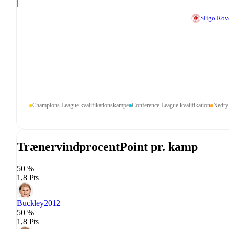
Sligo Rov
Champions League kvalifikationskampe
Conference League kvalifikation
Nedry
Trænervindprocent
Point pr. kamp
50 %
1,8 Pts
Buckley
2012
50 %
1,8 Pts