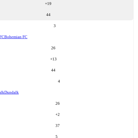
+
19
44
3
 FC
Bohemian FC
26
+
13
44
4
alk
Dundalk
26
+
2
37
5