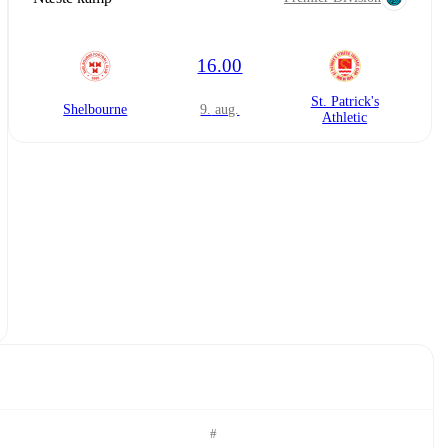
16.00
St. Patrick's
Shelbourne
9. aug.
Athletic
#