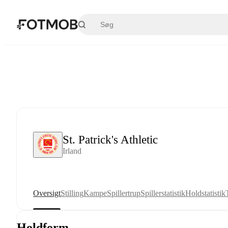
Spring til hovedindholdet
St. Patrick's Athletic
Irland
Oversigt
Stilling
Kampe
Spillertrup
Spillerstatistik
Holdstatistik
Holdform