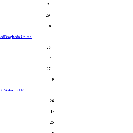
-7
29
8
ted
Drogheda United
26
-12
27
9
 FC
Waterford FC
26
-13
25
10