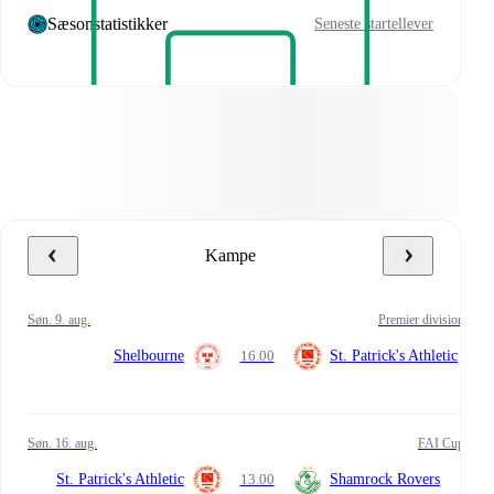
Sæsonstatistikker
Seneste startellever
Kampe
søn. 9. aug.
Premier division
Shelbourne
16.00
St. Patrick's Athletic
søn. 16. aug.
FAI Cup
St. Patrick's Athletic
13.00
Shamrock Rovers