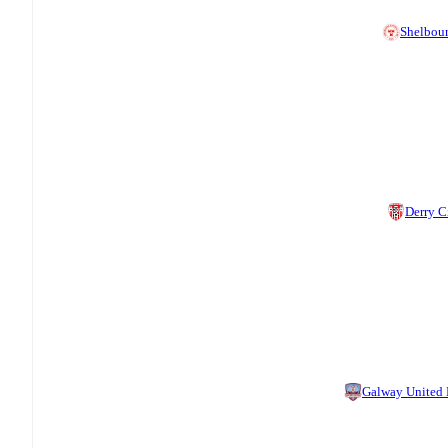
Shelbou
Derry C
Galway United