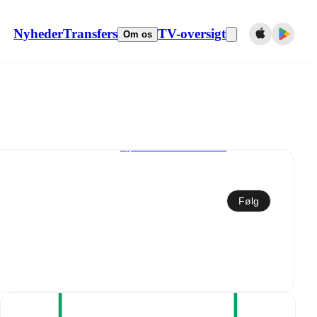
Nyheder
Transfers
TV-oversigt
Om os
Synkroniser til kalender
Følg