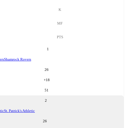
K
MF
PTS
1
ers
Shamrock Rovers
26
+
18
51
2
tic
St. Patrick's Athletic
26