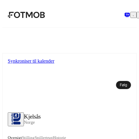
Spring til hovedindholdet
Synkroniser til kalender
Følg
Kjelsås
Norge
Oversigt
Stilling
Spillertrup
Historie