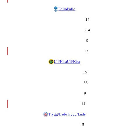
Follo
Follo
14
-14
9
13
Ull/Kisa
Ull/Kisa
15
-33
9
14
Trygg/Lade
Trygg/Lade
15