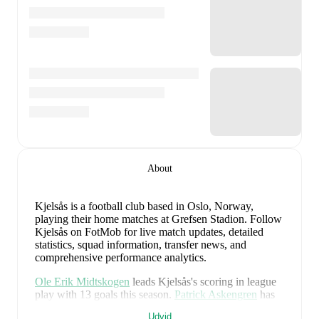
About
Kjelsås is a football club
based in Oslo, Norway
,
playing their home matches at Grefsen Stadion
.
Follow
Kjelsås on FotMob for live match updates, detailed
statistics, squad information, transfer news, and
comprehensive performance analytics.
Ole Erik Midtskogen
leads
Kjelsås
's scoring
in league
play
with
13
goals
this season.
Patrick Askengren
has
contributed
6
, while
Jesper Tuven Holter
has added
5
.
Udvid