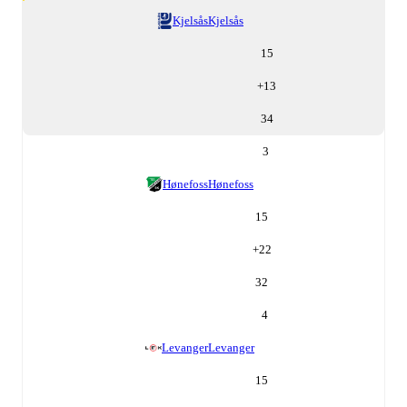
Kjelsås
Kjelsås
15
+
13
34
3
Hønefoss
Hønefoss
15
+
22
32
4
Levanger
Levanger
15