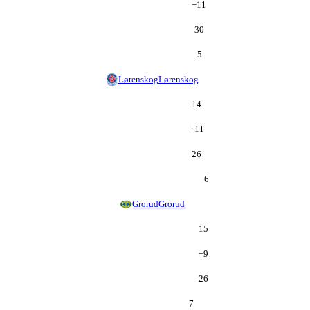
+
11
30
5
Lørenskog
Lørenskog
14
+
11
26
6
Grorud
Grorud
15
+
9
26
7