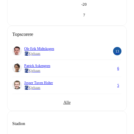
-20
7
Topscorere
Ole Erik Midtskogen
13
Kjelsaas
Patrick Askengren
6
Kjelsaas
Jesper Tuven Holter
5
Kjelsaas
Alle
Stadion