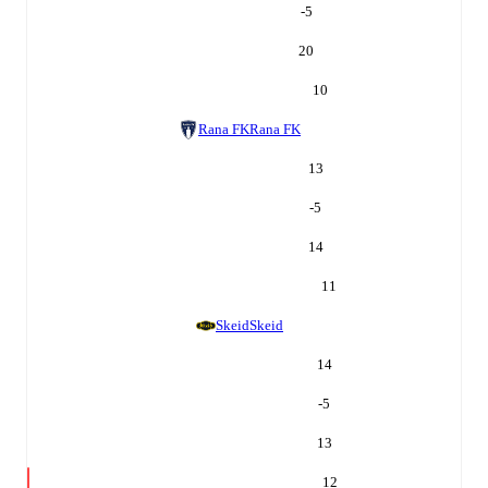
-5
20
10
Rana FK
Rana FK
13
-5
14
11
Skeid
Skeid
14
-5
13
12