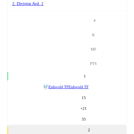
2. Divisjon Avd. 2
#
K
MF
PTS
1
Eidsvold TF
Eidsvold TF
15
+
21
35
2