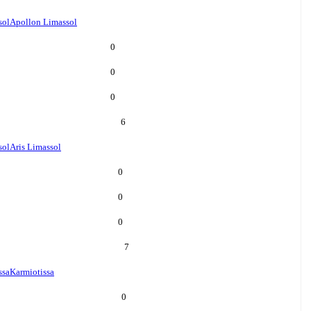
sol
Apollon Limassol
0
0
0
6
sol
Aris Limassol
0
0
0
7
ssa
Karmiotissa
0