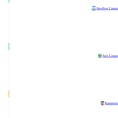
Apollon Limas
Aris Limas
Karmioti