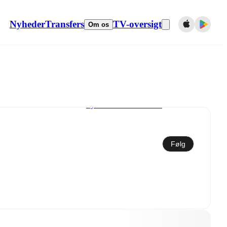
Nyheder
Transfers
TV-oversigt
Om os
Synkroniser til kalender
Følg