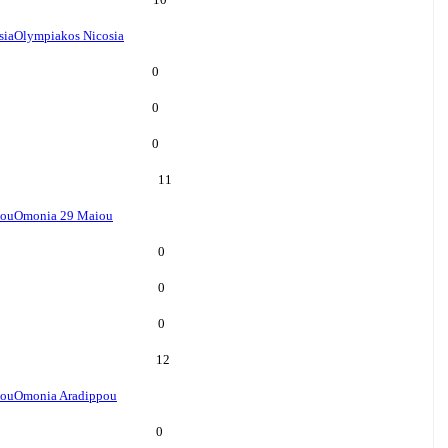
sia
Olympiakos Nicosia
0
0
0
11
iou
Omonia 29 Maiou
0
0
0
12
pou
Omonia Aradippou
0