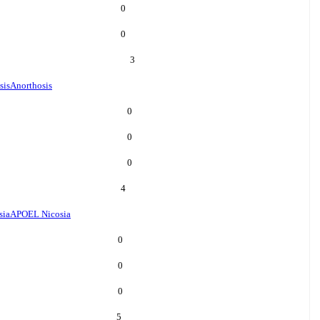
0
0
3
sis
Anorthosis
0
0
0
4
sia
APOEL Nicosia
0
0
0
5