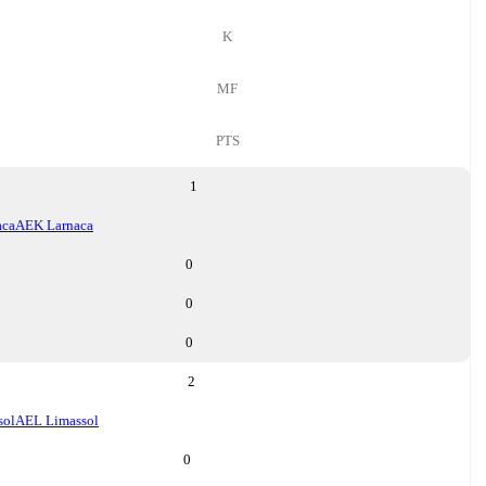
K
MF
PTS
1
aca
AEK Larnaca
0
0
0
2
sol
AEL Limassol
0