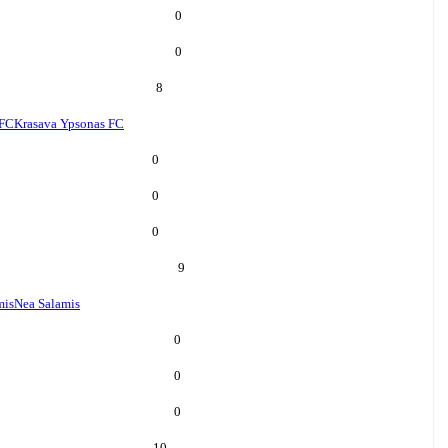
0
0
8
 FC
Krasava Ypsonas FC
0
0
0
9
mis
Nea Salamis
0
0
0
10