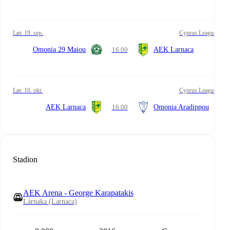
lør. 19. sep.
Cyprus League
Omonia 29 Maiou
16.00
AEK Larnaca
lør. 10. okt.
Cyprus League
AEK Larnaca
16.00
Omonia Aradippou
Stadion
AEK Arena - George Karapatakis
Lárnaka (Larnaca)