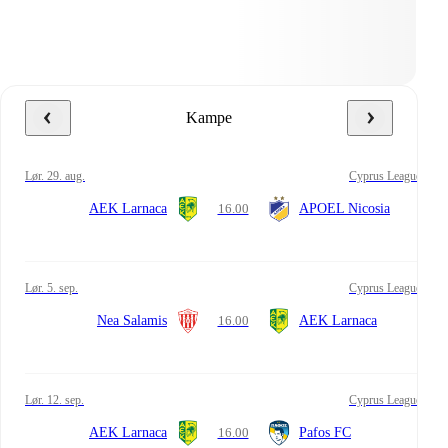
Kampe
lør. 29. aug.
Cyprus League
AEK Larnaca
16.00
APOEL Nicosia
lør. 5. sep.
Cyprus League
Nea Salamis
16.00
AEK Larnaca
lør. 12. sep.
Cyprus League
AEK Larnaca
16.00
Pafos FC