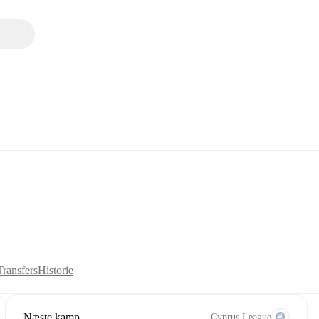
Transfers
Historie
Næste kamp
Cyprus League