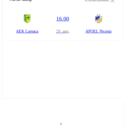
16.00
AEK Larnaca
29. aug.
APOEL Nicosia
#