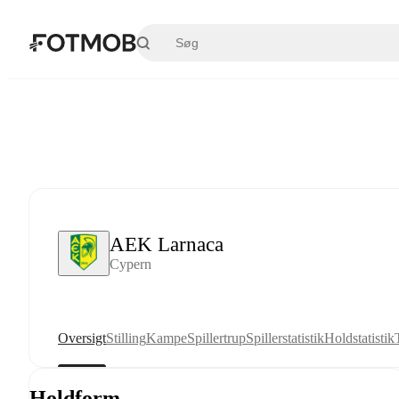
Spring til hovedindholdet
AEK Larnaca
Cypern
Oversigt
Stilling
Kampe
Spillertrup
Spillerstatistik
Holdstatistik
Holdform