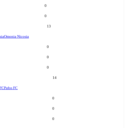
0
0
13
sia
Omonia Nicosia
0
0
0
14
 FC
Pafos FC
0
0
0