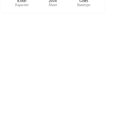
8.000
2016
Græs
Kapacitet
Åbnet
Banetype