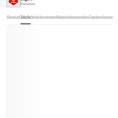
Rumänien
Übersicht
Tabelle
Spiele
Spielerstats
Mannschaftsstatistiken
Transfers
Saisons