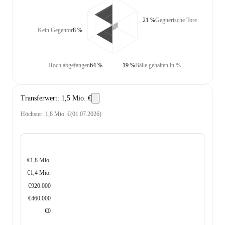
21 %
Gegnerische Tore
Kein Gegentor
8 %
Hoch abgefangen
64 %
19 %
Bälle gehalten in %
Transferwert
:
1,5 Mio. €
Höchster
:
1,8 Mio. €
(
01.07.2026
)
€1,8 Mio.
€1,4 Mio.
€920.000
€460.000
€0