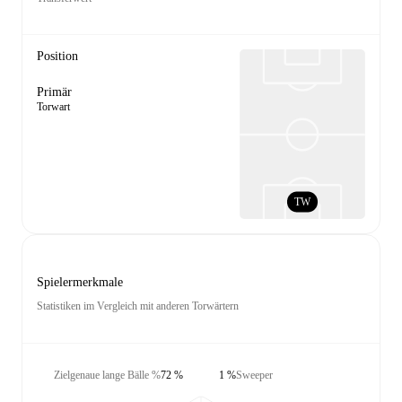
Position
Primär
Torwart
TW
Spielermerkmale
Statistiken im Vergleich mit anderen Torwärtern
Zielgenaue lange Bälle %
72 %
1 %
Sweeper