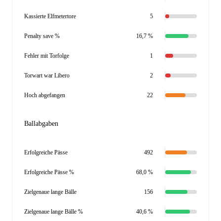
Kassierte Elfmetertore
5
Penalty save %
16,7 %
Fehler mit Torfolge
1
Torwart war Libero
2
Hoch abgefangen
22
Ballabgaben
Erfolgreiche Pässe
492
Erfolgreiche Pässe %
68,0 %
Zielgenaue lange Bälle
156
Zielgenaue lange Bälle %
40,6 %