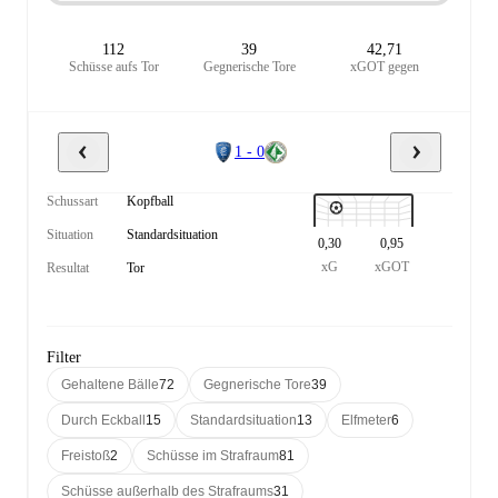
112
39
42,71
Schüsse aufs Tor
Gegnerische Tore
xGOT gegen
1 - 0
Schussart
Kopfball
Situation
Standardsituation
0,30
0,95
xG
xGOT
Resultat
Tor
Filter
Gehaltene Bälle
72
Gegnerische Tore
39
Durch Eckball
15
Standardsituation
13
Elfmeter
6
Freistoß
2
Schüsse im Strafraum
81
Schüsse außerhalb des Strafraums
31