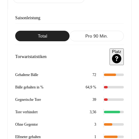
Saisonleistung
Total
Pro 90 Min.
Platz
Torwartstatistiken
Gehaltene Bälle
72
Bälle gehalten in %
64,9 %
Gegnerische Tore
39
Tore verhindert
3,56
Ohne Gegentor
3
Elfmeter gehalten
1