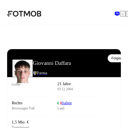
Zum Hauptinhalt springen
Folgen
Giovanni Daffara
Parma
21 Jahre
Größe
05.12.2004
Rechts
Italien
Bevorzugter Fuß
Land
1,5 Mio. €
Transferwert