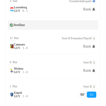
3. Juni
Freundschaftsspiele
Luxemburg
Bank
G
U
V
0
-
1
Avellino
12. Mai
Serie B Promotion Playoff
Catanzaro
Bank
G
U
V
3
-
0
8. Mai
Serie B
Modena
Bank
G
U
V
1
-
0
1. Mai
Serie B
Empoli
90‎’‎
9,1
G
U
V
1
-
0