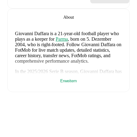
About
Giovanni Daffara
is a 21-year-old football player who
plays as a keeper
for
Parma
, born on 5. Dezember
2004, who is right-footed
.
Follow Giovanni Daffara on
FotMob for live match updates, detailed statistics,
career history, transfer news, FotMob ratings, and
comprehensive performance analytics.
In the
2025/2026
Serie B
season,
Giovanni Daffara
has
recorded
2.250 minutes, an average FotMob rating of
Erweitern
6.84, 1 yellow card
.
Giovanni Daffara
's
10
most recent matches are shown
below. Visit each match page for full details including
lineups, match events, and advanced statistics:
7. Juni 2026
:
1
-
0
win
away at
Greece
(
unused
substitute
)
3. Juni 2026
:
1
-
0
win
away at
Luxembourg
(
unused
substitute
)