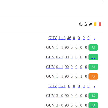
G
U
V
1
-
3
46
0
0
0
0
-
G
U
V
1
-
1
90
0
0
0
0
7,3
G
U
V
0
-
1
90
0
0
0
0
7,5
G
U
V
0
-
1
90
0
0
0
0
7,6
G
U
V
1
-
1
90
0
0
1
0
6,9
G
U
V
0
-
1
0
0
0
0
0
-
G
U
V
3
-
0
90
0
0
0
0
8,0
G
U
V
3
-
0
90
0
0
0
0
8,1