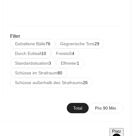
Filter
Gehaltene Bälle
76
Gegnerische Tore
29
Durch Eckball
10
Freistoß
4
Standardsituation
3
Elfmeter
1
Schüsse im Strafraum
80
Schüsse außerhalb des Strafraums
26
Total
Pro 90 Min.
Platz