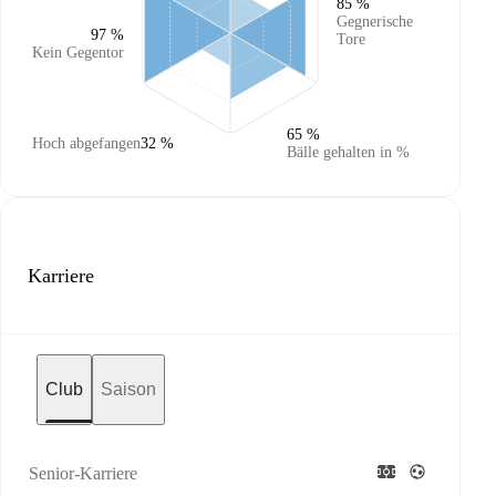
85 %
Gegnerische
97 %
Tore
Kein Gegentor
65 %
Hoch abgefangen
32 %
Bälle gehalten in %
Karriere
Club
Saison
Senior-Karriere