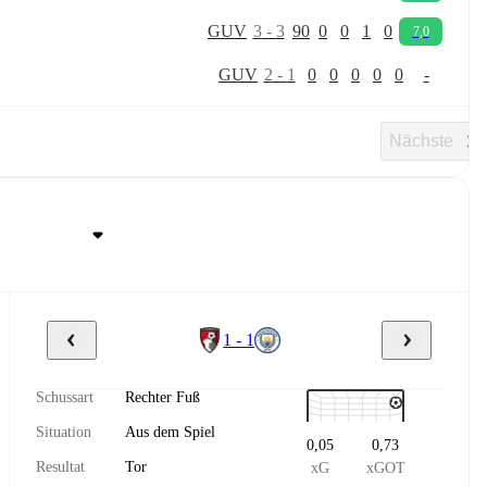
G
U
V
3
-
3
90
0
0
1
0
7,0
G
U
V
2
-
1
0
0
0
0
0
-
Nächste
1 - 1
Schussart
Rechter Fuß
Situation
Aus dem Spiel
0,05
0,73
Resultat
Tor
xG
xGOT