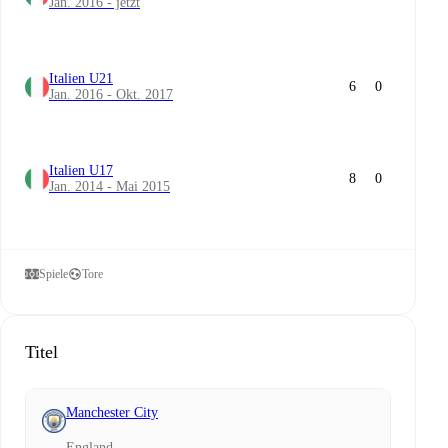
Jan. 2016 - jetzt
Italien U21
6
0
Jan. 2016 - Okt. 2017
Italien U17
8
0
Jan. 2014 - Mai 2015
Spiele
Tore
Titel
Manchester City
England