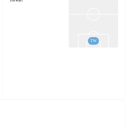
Torwart
TW