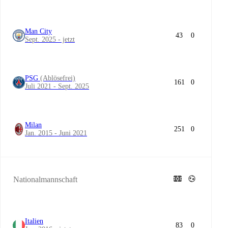
Man City
43
0
Sept. 2025 - jetzt
PSG
(Ablösefrei)
161
0
Juli 2021 - Sept. 2025
Milan
251
0
Jan. 2015 - Juni 2021
Nationalmannschaft
Italien
83
0