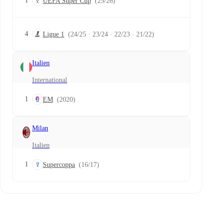
1
UEFA Super Cup
(25/26)
4
Ligue 1
(24/25 · 23/24 · 22/23 · 21/22)
Italien
International
1
EM
(2020)
Milan
Italien
1
Supercoppa
(16/17)