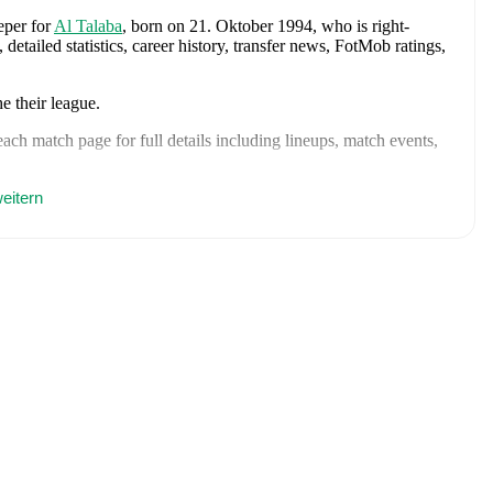
eper
for
Al Talaba
, born on 21. Oktober 1994, who is right-
tailed statistics, career history, transfer news, FotMob ratings,
he
their league
.
ch match page for full details including lineups, match events,
)
eitern
ute
)
itute
)
te
)
itute
)
.1 FotMob rating
)
ute
)
dan
,
Al Quwa Al Jawiya
,
Al Zawraa
,
and
Al Shorta
.