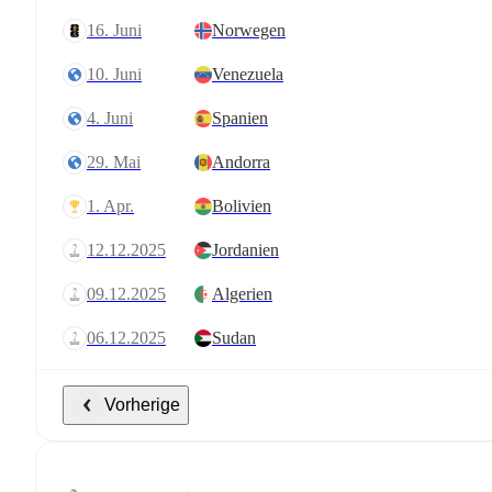
16. Juni
Norwegen
10. Juni
Venezuela
4. Juni
Spanien
29. Mai
Andorra
1. Apr.
Bolivien
12.12.2025
Jordanien
09.12.2025
Algerien
06.12.2025
Sudan
Vorherige