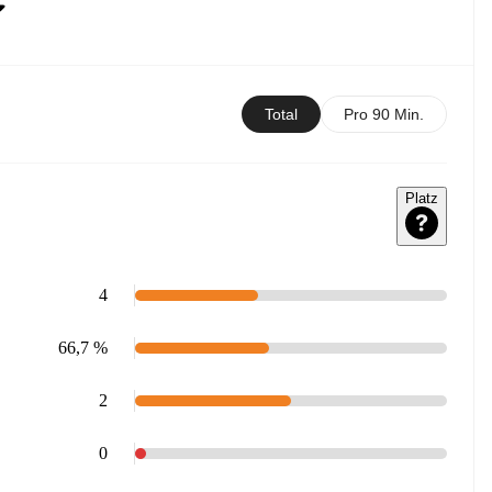
Total
Pro 90 Min.
Platz
4
66,7 %
2
0