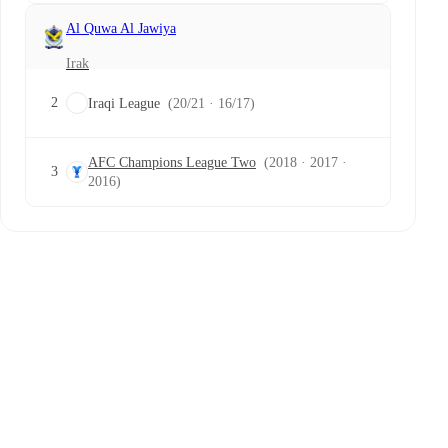
Al Quwa Al Jawiya
Irak
2
Iraqi League
(20/21 · 16/17)
AFC Champions League Two
(2018 · 2017 ·
3
2016)