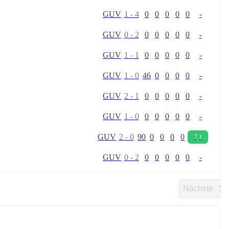
G
U
V
1
-
4
0
0
0
0
0
-
G
U
V
0
-
2
0
0
0
0
0
-
G
U
V
1
-
1
0
0
0
0
0
-
G
U
V
1
-
0
46
0
0
0
0
-
G
U
V
2
-
1
0
0
0
0
0
-
G
U
V
1
-
0
0
0
0
0
0
-
G
U
V
2
-
0
90
0
0
0
0
7,1
G
U
V
0
-
2
0
0
0
0
0
-
Nächste