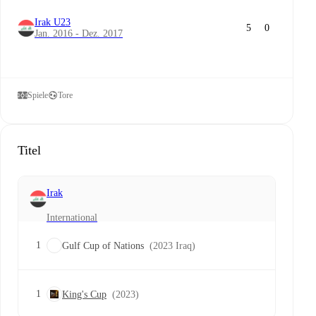
Irak U23
5
0
Jan. 2016 - Dez. 2017
Spiele
Tore
Titel
Irak
International
1
Gulf Cup of Nations
(2023 Iraq)
1
King's Cup
(2023)