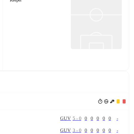
Keeper
G
U
V
5
-
0
0
0
0
0
0
-
G
U
V
3
-
0
0
0
0
0
0
-