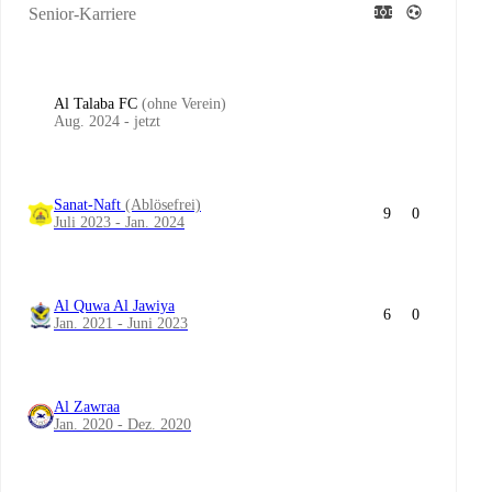
Senior-Karriere
Al Talaba FC
(ohne Verein)
Aug. 2024 - jetzt
Sanat-Naft
(Ablösefrei)
9
0
Juli 2023 - Jan. 2024
Al Quwa Al Jawiya
6
0
Jan. 2021 - Juni 2023
Al Zawraa
Jan. 2020 - Dez. 2020