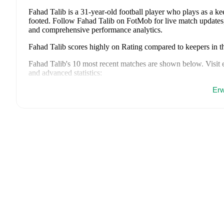
Fahad Talib
is a 31-year-old football player who plays as a ke
footed
.
Follow Fahad Talib on FotMob for live match updates, de
and comprehensive performance analytics.
Fahad Talib
scores highly on
Rating
compared to
keepers
in t
Fahad Talib
's
10
most recent matches are shown below. Visit ea
and advanced statistics:
26. Juni 2026
:
0
-
5
loss
away at
Senegal
(
unused substitute
Erw
22. Juni 2026
:
0
-
3
loss
away at
France
(
unused substitute
)
16. Juni 2026
:
1
-
4
loss
at home vs
Norway
(
unused substit
10. Juni 2026
:
0
-
2
loss
at home vs
Venezuela
(
unused subst
4. Juni 2026
:
1
-
1
draw
away at
Spain
(
unused substitute
)
29. Mai 2026
:
1
-
0
win
at home vs
Andorra
(
46 minutes
)
1. April 2026
:
2
-
1
win
at home vs
Bolivia
(
unused substitu
12. Dezember 2025
:
0
-
1
loss
away at
Jordan
(
unused subst
9. Dezember 2025
:
0
-
2
loss
away at
Algeria
(
90 minutes
,
7
6. Dezember 2025
:
2
-
0
win
away at
Sudan
(
unused substit
Fahad Talib
currently plays for
Al Talaba
.
Fahad Talib
's career has also included time at
Sanat Naft Aba