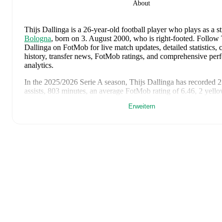
About
Thijs Dallinga
is a 26-year-old football player who plays as a st
Bologna
, born on 3. August 2000, who is right-footed
.
Follow 
Dallinga on FotMob for live match updates, detailed statistics, 
history, transfer news, FotMob ratings, and comprehensive pe
analytics.
In the
2025/2026
Serie A
season,
Thijs Dallinga
has recorded
2
assists, 803 minutes, an average FotMob rating of 6.46, 2 yell
Erweitern
Thijs Dallinga
's
10
most recent matches are shown below. Visi
page for full details including lineups, match events, and adva
statistics:
23. Mai 2026
:
3
-
3
draw
at home vs
Inter
(
2 minutes
)
17. Mai 2026
:
1
-
0
win
away at
Atalanta
(
21 minutes
,
5.9 F
rating
)
11. Mai 2026
:
3
-
2
win
away at
Napoli
(
unused substitute
)
22. März 2026
:
0
-
2
loss
at home vs
Lazio
(
15 minutes
,
6.0 
rating
)
19. März 2026
:
4
-
3
win
away at
Roma
(
47 minutes
,
1 assist
FotMob rating
)
15. März 2026
:
1
-
0
win
away at
Sassuolo
(
64 minutes
,
1 go