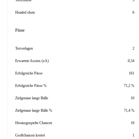
Torschüsse
5
Headed shots
6
Pässe
Torvorlagen
2
Erwartete Assists (xA)
0,54
Erfolgreiche Pässe
161
Erfolgreiche Pässe %
71,2 %
Zielgenaue lange Bälle
10
Zielgenaue lange Bälle %
71,4 %
Herausgespielte Chancen
10
Großchancen kreiert
1