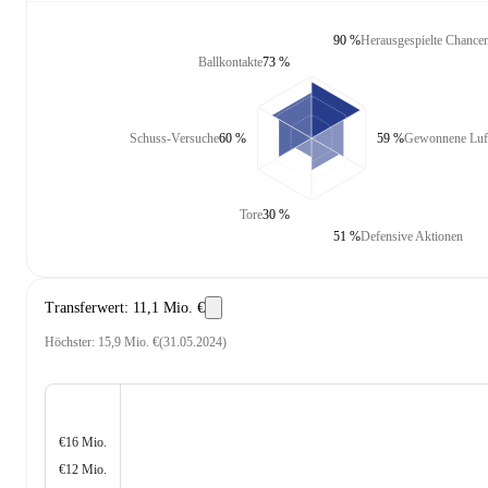
90 %
Herausgespielte Chance
Ballkontakte
73 %
Schuss-Versuche
60 %
59 %
Gewonnene Luf
Tore
30 %
51 %
Defensive Aktionen
Transferwert
:
11,1 Mio. €
Höchster
:
15,9 Mio. €
(
31.05.2024
)
€16 Mio.
€12 Mio.