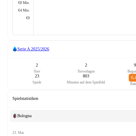
€8 Mio.
€4 Mio.
€0
Serie A
2025/2026
2
2
9
Tore
Torvorlagen
Bego
23
803
6,
Spiele
Minuten auf dem Spielfeld
Rat
Spielstatistiken
Bologna
23. Mai