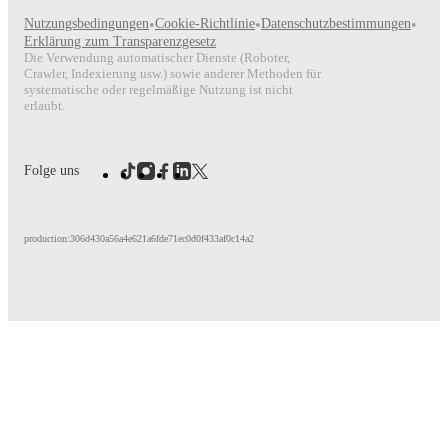
Nutzungsbedingungen
•
Cookie-Richtlinie
•
Datenschutzbestimmungen
•
Erklärung zum Transparenzgesetz
Die Verwendung automatischer Dienste (Roboter,
Crawler, Indexierung usw.) sowie anderer Methoden für
systematische oder regelmäßige Nutzung ist nicht
erlaubt.
Folge uns
production:306d430a56a4e621a6fde71ec0d0f433af0c14a2