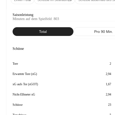
Linker Fuß
6
Schüsse im Strafraum
19
Schüsse außerhalb des S
Saisonleistung
Minuten auf dem Spielfeld
:
803
Total
Pro 90 Min.
Schüsse
Tore
2
Erwartete Tore (xG)
2,94
xG aufs Tor (xGOT)
1,67
Nicht-Elfmeter xG
2,94
Schüsse
23