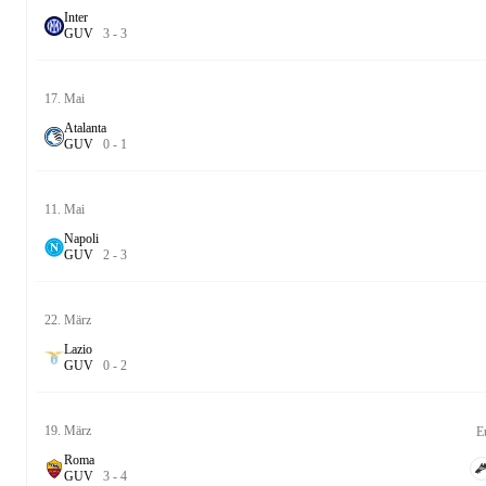
Inter
G
U
V
3
-
3
17. Mai
Atalanta
G
U
V
0
-
1
11. Mai
Napoli
G
U
V
2
-
3
22. März
Lazio
G
U
V
0
-
2
19. März
E
Roma
G
U
V
3
-
4