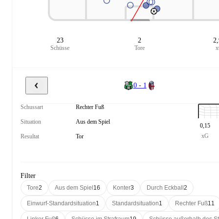
23
2
2
Schüsse
Tore
0 - 1
Schussart
Rechter Fuß
Situation
Aus dem Spiel
0,15
xG
Resultat
Tor
Filter
Tore
2
Aus dem Spiel
16
Konter
3
Durch Eckball
2
Einwurf-Standardsituation
1
Standardsituation
1
Rechter Fuß
11