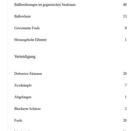
Ballberührungen im gegnerischen Strafraum
40
Ballverluste
13
Gewonnene Fouls
9
Herausgeholte Elfmeter
1
Verteidigung
Defensive Aktionen
20
Zweikämpfe
7
Abgefangen
1
Blockierte Schüsse
2
Fouls
20