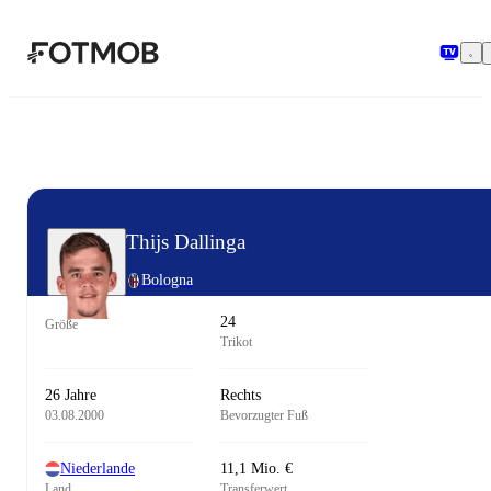
Zum Hauptinhalt springen
Thijs Dallinga
Bologna
24
Größe
Trikot
26 Jahre
Rechts
03.08.2000
Bevorzugter Fuß
Niederlande
11,1 Mio. €
Land
Transferwert