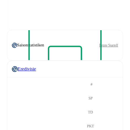
Saisonstatistiken
Letzte Startelf
Eredivisie
#
SP
TD
PKT