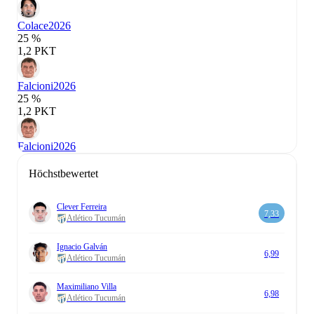
Colace
2026
25 %
1,2 PKT
Falcioni
2026
25 %
1,2 PKT
Falcioni
2026
Höchstbewertet
Clever Ferreira
7,33
Atlético Tucumán
Ignacio Galván
6,99
Atlético Tucumán
Maximiliano Villa
6,98
Atlético Tucumán