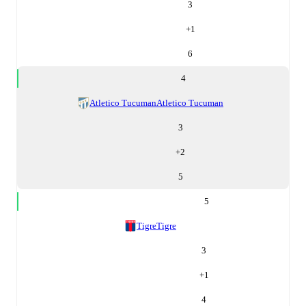
3
+
1
6
4
Atletico Tucuman
Atletico Tucuman
3
+
2
5
5
Tigre
Tigre
3
+
1
4