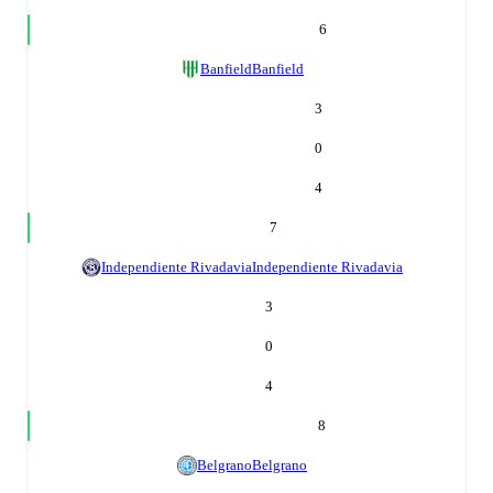
6
Banfield
Banfield
3
0
4
7
Independiente Rivadavia
Independiente Rivadavia
3
0
4
8
Belgrano
Belgrano