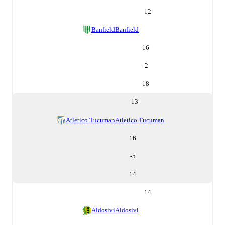
12
Banfield
Banfield
16
-2
18
13
Atletico Tucuman
Atletico Tucuman
16
-5
14
14
Aldosivi
Aldosivi