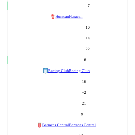
7
Huracan
Huracan
16
+
4
22
8
Racing Club
Racing Club
16
+
2
21
9
Barracas Central
Barracas Central