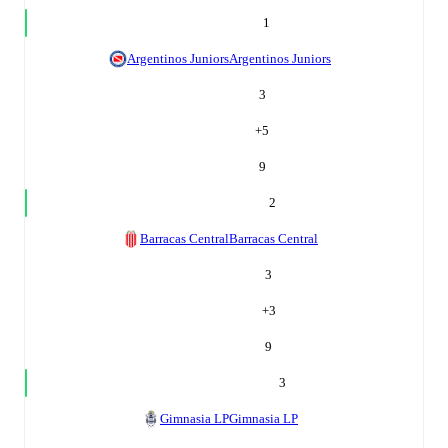
1
Argentinos Juniors
Argentinos Juniors
3
+
5
9
2
Barracas Central
Barracas Central
3
+
3
9
3
Gimnasia LP
Gimnasia LP