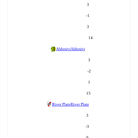
3
-1
3
14
Aldosivi
Aldosivi
3
-2
1
15
River Plate
River Plate
3
-3
0