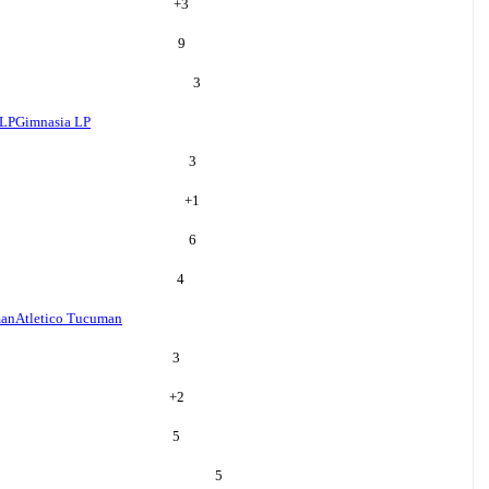
+
3
9
3
 LP
Gimnasia LP
3
+
1
6
4
man
Atletico Tucuman
3
+
2
5
5