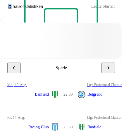
Saisonstatistiken
Letzte Startelf
Spiele
Mo., 10. Aug.
Liga Profesional Clausura
Banfield
22:00
Belgrano
Fr., 14. Aug.
Liga Profesional Clausura
Racing Club
23:30
Banfield