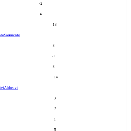
-2
4
13
nto
Sarmiento
3
-1
3
14
ivi
Aldosivi
3
-2
1
15