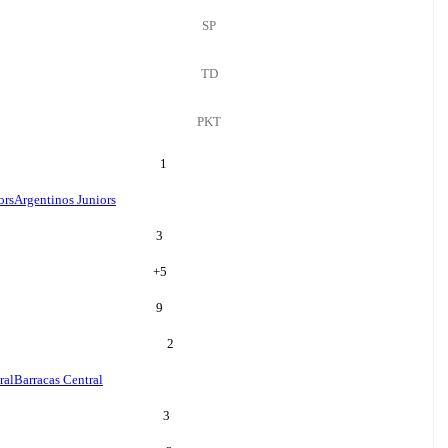
SP
TD
PKT
1
ors
Argentinos Juniors
3
+
5
9
2
ral
Barracas Central
3