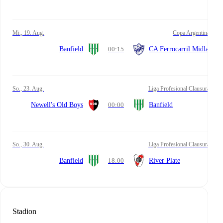
Mi., 19. Aug.
Copa Argentina
Banfield
00:15
CA Ferrocarril Midland
So., 23. Aug.
Liga Profesional Clausura
Newell's Old Boys
00:00
Banfield
So., 30. Aug.
Liga Profesional Clausura
Banfield
18:00
River Plate
Stadion