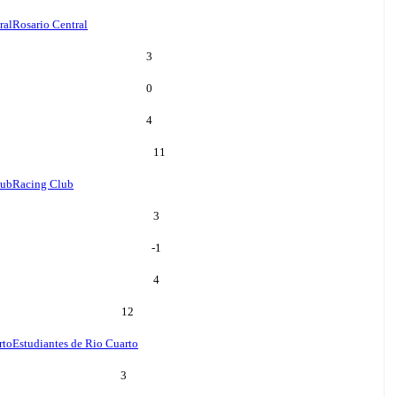
ral
Rosario Central
3
0
4
11
lub
Racing Club
3
-1
4
12
rto
Estudiantes de Rio Cuarto
3