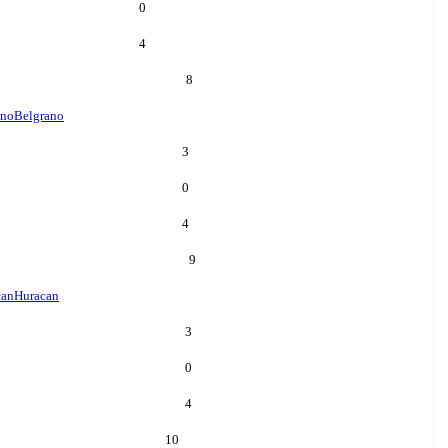
0
4
8
ano
Belgrano
3
0
4
9
can
Huracan
3
0
4
10