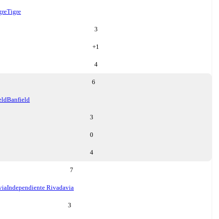
gre
Tigre
3
+
1
4
6
eld
Banfield
3
0
4
7
via
Independiente Rivadavia
3