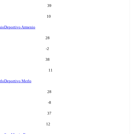
39
10
nio
Deportivo Armenio
28
-2
38
11
rlo
Deportivo Merlo
28
-8
37
12