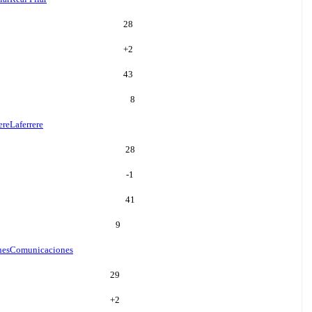
28
+
2
43
8
ere
Laferrere
28
-1
41
9
nes
Comunicaciones
29
+
2