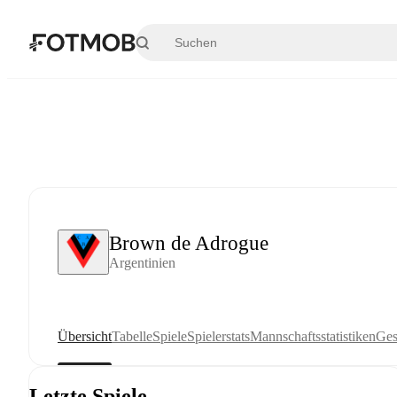
Zum Hauptinhalt springen
Brown de Adrogue
Argentinien
Übersicht
Tabelle
Spiele
Spielerstats
Mannschaftsstatistiken
Ges
Letzte Spiele