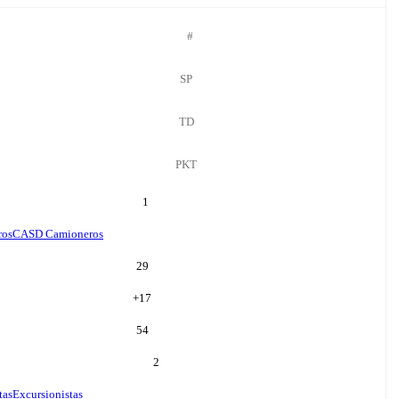
#
SP
TD
PKT
1
ros
CASD Camioneros
29
+
17
54
2
tas
Excursionistas