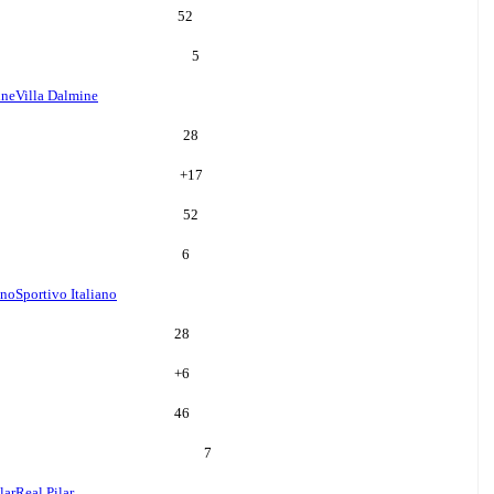
52
5
ine
Villa Dalmine
28
+
17
52
6
ano
Sportivo Italiano
28
+
6
46
7
lar
Real Pilar