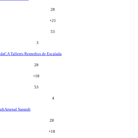
28
+
21
53
3
ada
CA Talleres Remedios de Escalada
28
+
18
53
4
ndi
Arsenal Sarandi
28
+
18