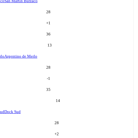
aco
San Martin Burzaco
28
+
1
36
13
rlo
Argentino de Merlo
28
-1
35
14
Sud
Dock Sud
28
+
2