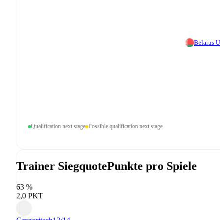
Belarus 
Qualification next stage
Possible qualification next stage
Trainer Siegquote
Punkte pro Spiele
63 %
2,0 PKT