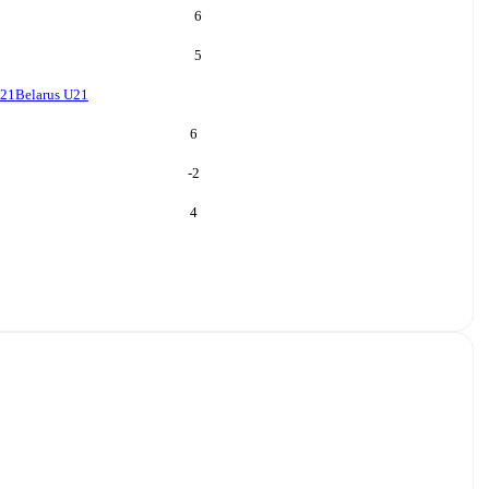
6
5
U21
Belarus U21
6
-2
4