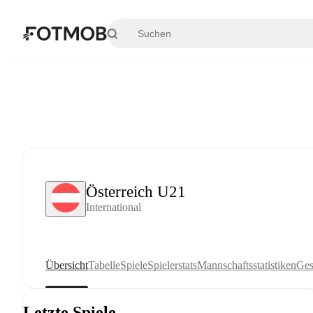
Zum Hauptinhalt springen
Österreich U21
International
Übersicht
Tabelle
Spiele
Spielerstats
Mannschaftsstatistiken
Ges
Letzte Spiele