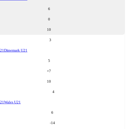
6
0
10
3
U21
Dänemark U21
5
+
7
10
4
U21
Wales U21
6
-14