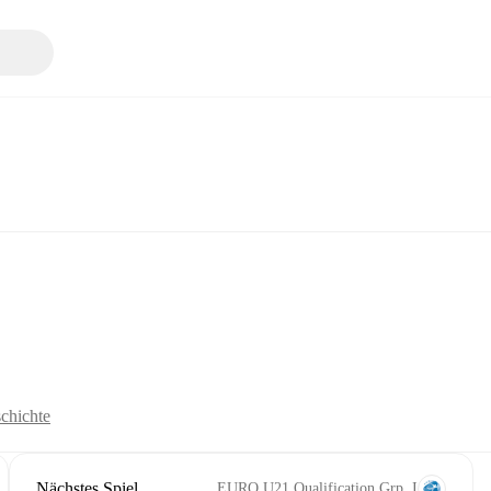
chichte
Nächstes Spiel
EURO U21 Qualification Grp. I