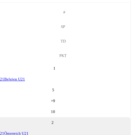
#
SP
TD
PKT
1
U21
Belgien U21
5
+
9
10
2
U21
Österreich U21