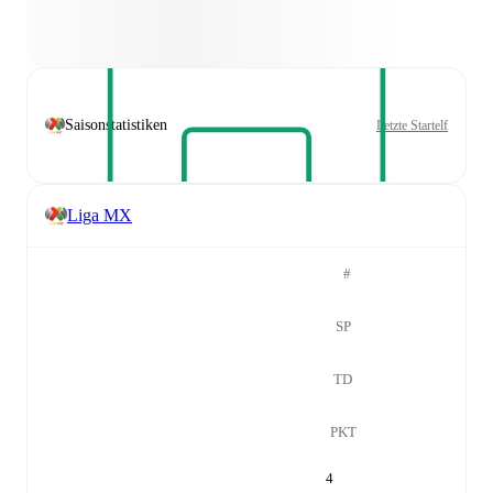
Saisonstatistiken
Letzte Startelf
Liga MX
#
SP
TD
PKT
4