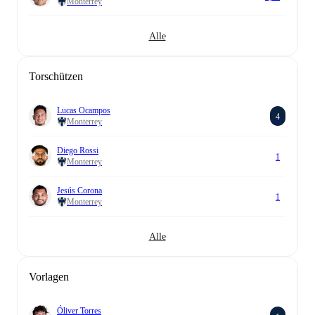
Monterrey
Alle
Torschützen
Lucas Ocampos
4
Monterrey
Diego Rossi
1
Monterrey
Jesús Corona
1
Monterrey
Alle
Vorlagen
Óliver Torres