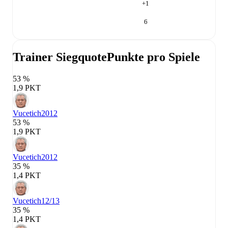
+
1
6
Trainer Siegquote
Punkte pro Spiele
53 %
1,9 PKT
Vucetich
2012
53 %
1,9 PKT
Vucetich
2012
35 %
1,4 PKT
Vucetich
12/13
35 %
1,4 PKT