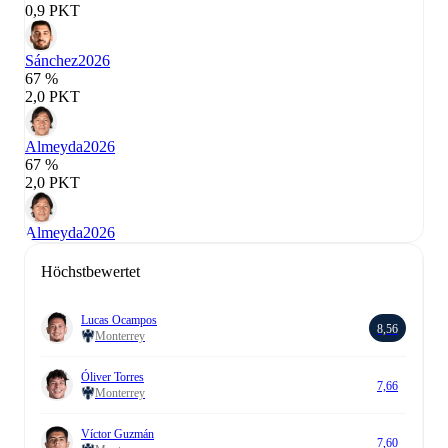
0,9 PKT
Sánchez
2026
67 %
2,0 PKT
Almeyda
2026
67 %
2,0 PKT
Almeyda
2026
Höchstbewertet
Lucas Ocampos
8,56
Monterrey
Óliver Torres
7,66
Monterrey
Víctor Guzmán
7,60