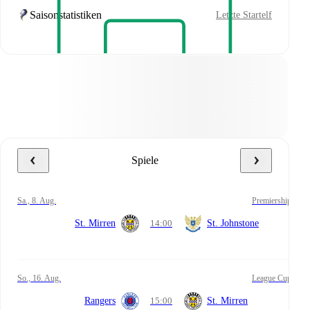
Saisonstatistiken
Letzte Startelf
Spiele
Sa., 8. Aug.
Premiership
St. Mirren
14:00
St. Johnstone
So., 16. Aug.
League Cup
Rangers
15:00
St. Mirren