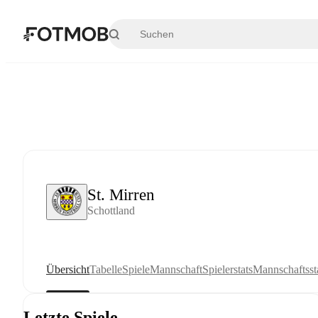
Zum Hauptinhalt springen
St. Mirren
Schottland
Übersicht
Tabelle
Spiele
Mannschaft
Spielerstats
Mannschaftssta
Letzte Spiele