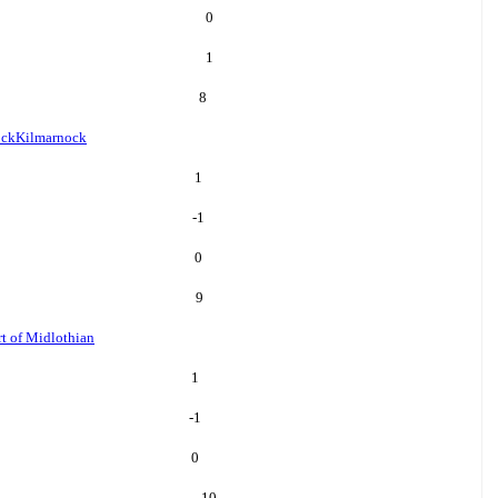
0
1
8
ock
Kilmarnock
1
-1
0
9
t of Midlothian
1
-1
0
10