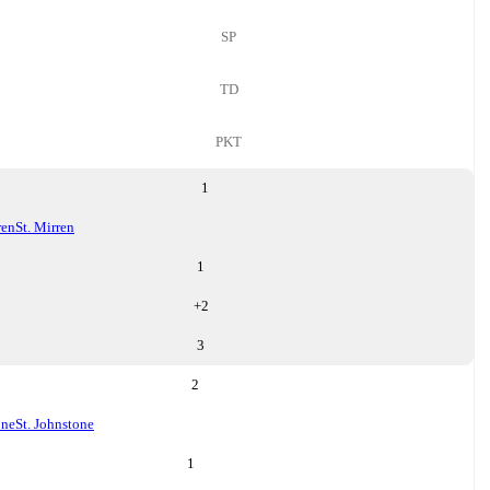
SP
TD
PKT
1
ren
St. Mirren
1
+
2
3
2
one
St. Johnstone
1