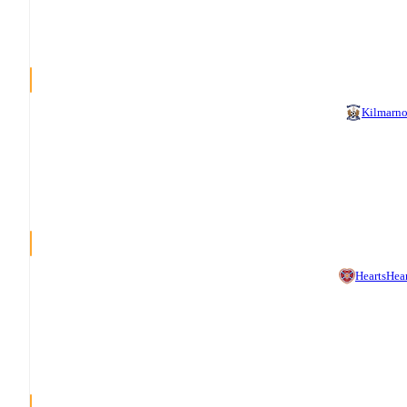
Kilmarn
Hearts
Hear