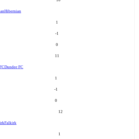
ian
Hibernian
1
-1
0
11
 FC
Dundee FC
1
-1
0
12
irk
Falkirk
1