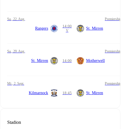
Sa., 22. Aug.
Premiership
14:00
Rangers
St. Mirren
V
Sa., 29. Aug.
Premiership
St. Mirren
14:00
Motherwell
Mi., 2. Sept.
Premiership
Kilmarnock
18:45
St. Mirren
Stadion