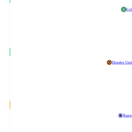
Cel
Dundee Uni
Rang