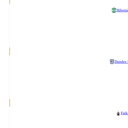
Hibern
Dundee
Falk