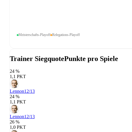
Meisterschafts-Playoff
Relegations-Playoff
Trainer Siegquote
Punkte pro Spiele
24 %
1,1 PKT
Lennon
12/13
24 %
1,1 PKT
Lennon
12/13
26 %
1,0 PKT