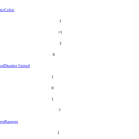
tic
Celtic
1
+
1
3
6
ted
Dundee United
1
0
1
7
ers
Rangers
1