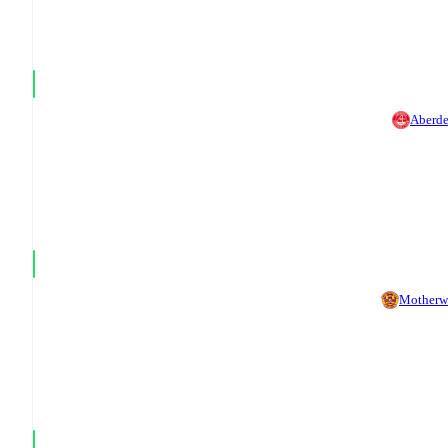
Aberd
Motherw