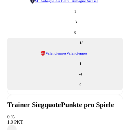
SC Aubagne Air Bel
SC Aubagne Air Bel
1
-3
0
18
Valenciennes
Valenciennes
1
-4
0
Trainer Siegquote
Punkte pro Spiele
0 %
1,0 PKT