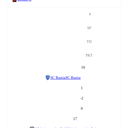
#
SP
TD
PKT
16
SC Bastia
SC Bastia
1
-2
0
17