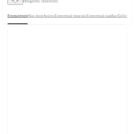
Ηνωμένες Πολιτείες
Επισκόπηση
Νοκ άουτ
Αγώνες
Στατιστικά παικτών
Στατιστικά ομάδων
Σεζόν