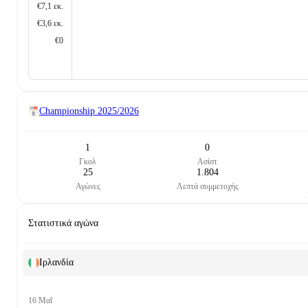
€7,1 εκ.
€3,6 εκ.
€0
Championship
2025/2026
1
0
Γκολ
Ασίστ
25
1.804
Αγώνες
Λεπτά συμμετοχής
Στατιστικά αγώνα
Ιρλανδία
16 Μαΐ