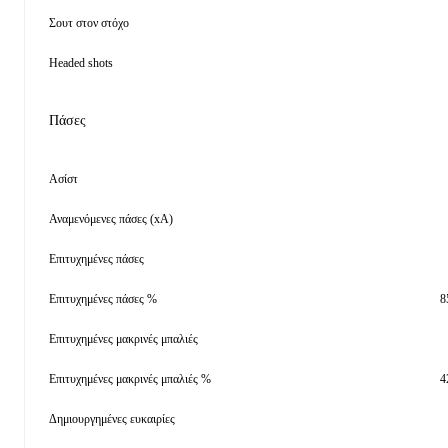
Σουτ στον στόχο
Headed shots
Πάσες
Ασίστ
Αναμενόμενες πάσες (xA)
Επιτυχημένες πάσες
Επιτυχημένες πάσες %
8
Επιτυχημένες μακρινές μπαλιές
Επιτυχημένες μακρινές μπαλιές %
4
Δημιουργημένες ευκαιρίες