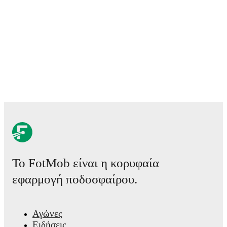
comprehensive coverage including standings, fixtures, top score
team statistics.
FotMob provides comprehensive coverage of
Mark McGuinne
career statistics, match-by-match ratings, transfer history, marke
and detailed performance analytics.
Follow Mark McGuinness t
notifications about upcoming matches, goals, and other key eve
Το FotMob είναι η κορυφαία
εφαρμογή ποδοσφαίρου.
Αγώνες
Ειδήσεις