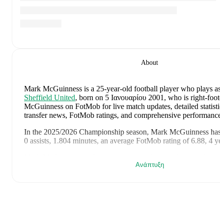
About
Mark McGuinness
is a 25-year-old football player who plays a
Sheffield United
, born on 5 Ιανουαρίου 2001, who is right-foo
McGuinness on FotMob for live match updates, detailed statistic
transfer news, FotMob ratings, and comprehensive performance
In the
2025/2026
Championship
season,
Mark McGuinness
has
0 assists, 1.804 minutes, an average FotMob rating of 6.88, 4 y
Mark McGuinness
's
10
most recent matches are shown below. 
Ανάπτυξη
page for full details including lineups, match events, and advanc
16 Μαΐου 2026
:
5
-
0
win
at home vs
Grenada
(
45 minutes
,
6
2 Μαΐου 2026
:
2
-
1
win
away at
Derby County
(
90 minutes
rating
)
25 Απριλίου 2026
:
2
-
3
loss
at home vs
Preston North End
(