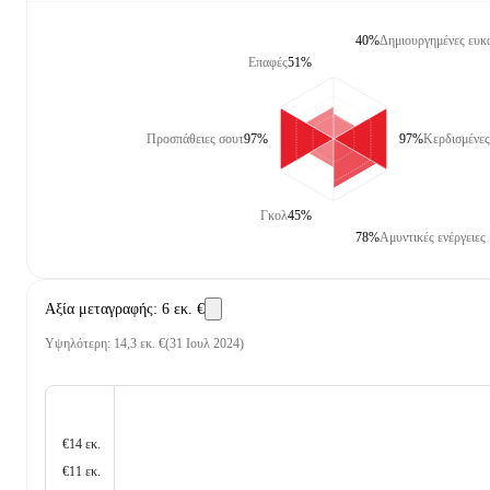
40%
Δημιουργημένες ευκα
Επαφές
51%
Προσπάθειες σουτ
97%
97%
Κερδισμένες
Γκολ
45%
78%
Αμυντικές ενέργειες
Αξία μεταγραφής
:
6 εκ. €
Υψηλότερη
:
14,3 εκ. €
(
31 Ιουλ 2024
)
€14 εκ.
€11 εκ.