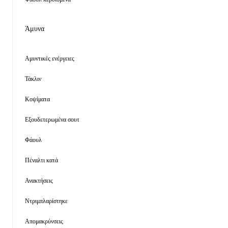
Άμυνα
Αμυντικές ενέργειες
Τάκλιν
Κοψίματα
Εξουδετερωμένα σουτ
Φάουλ
Πέναλτι κατά
Ανακτήσεις
Ντριμπλαρίστηκε
Απομακρύνσεις