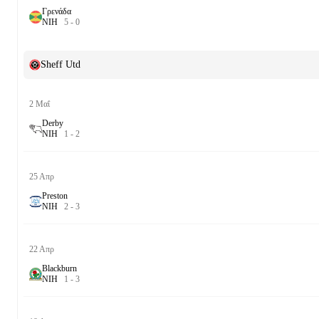
Γρενάδα
Ν
Ι
Η
5
-
0
Sheff Utd
2 Μαΐ
Derby
Ν
Ι
Η
1
-
2
25 Απρ
Preston
Ν
Ι
Η
2
-
3
22 Απρ
Blackburn
Ν
Ι
Η
1
-
3