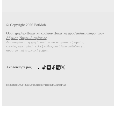
© Copyright
2026
FotMob
Όροι χρήσης
•
Πολιτική cookies
•
Πολιτική προστασίας απορρήτου
•
Δήλωση Νόμου Διαφάνειας
Δεν επιτρέπεται η χρήση αυτόματων υπηρεσιών (ρομπότ,
crawler, ευρετηρίαση κ.λπ.) καθώς και άλλων μεθόδων για
συστηματική ή τακτική χρήση.
Ακολούθησέ μας
production:306d430a56a4e621a6fde71ec0d0f433af0c14a2