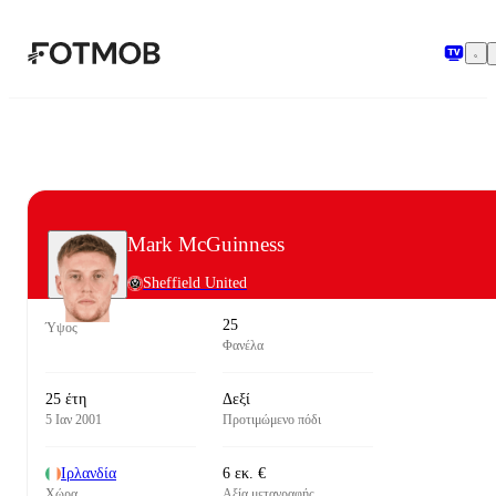
Μετάβαση στο κύριο περιεχόμενο
Mark McGuinness
Sheffield United
25
Ύψος
Φανέλα
25 έτη
Δεξί
5 Ιαν 2001
Προτιμώμενο πόδι
Ιρλανδία
6 εκ. €
Χώρα
Αξία μεταγραφής