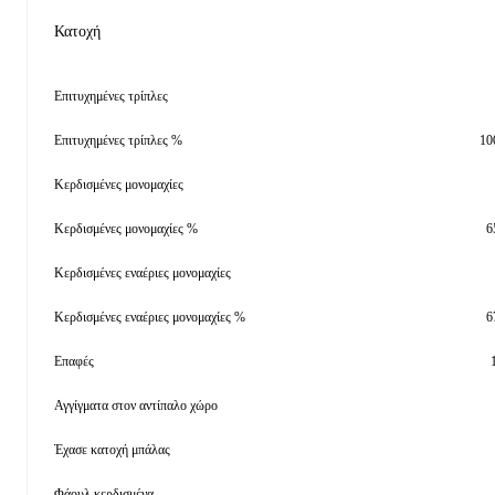
Κατοχή
Επιτυχημένες τρίπλες
Επιτυχημένες τρίπλες %
10
Κερδισμένες μονομαχίες
Κερδισμένες μονομαχίες %
6
Κερδισμένες εναέριες μονομαχίες
Κερδισμένες εναέριες μονομαχίες %
6
Επαφές
Αγγίγματα στον αντίπαλο χώρο
Έχασε κατοχή μπάλας
Φάουλ κερδισμένα